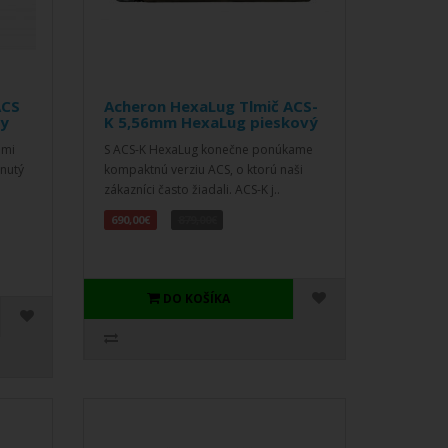
ACS
Acheron HexaLug Tlmič ACS-
ny
K 5,56mm HexaLug pieskový
ami
S ACS-K HexaLug konečne ponúkame
inutý
kompaktnú verziu ACS, o ktorú naši
zákazníci často žiadali. ACS-K j..
690,00€
879,00€
DO KOŠÍKA