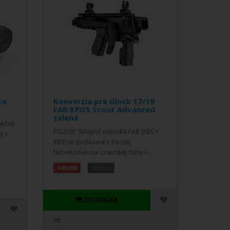
te
Konverzia pre Glock 17/19
FAB KPOS Scout Advanced
zelená
nkčný
POZOR: Sklopné mieridlá FAB (FBS +
ý z
RBS) sú dodávané v čiernej
farbeKonverzia izraelskej firmy F..
349,00€
445,90€
DO KOŠÍKA