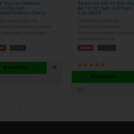
ič Wyssen Defence
Anderson AM-15 IPSC Re
VZ762, kal.
AR-15 18″, kal. .223 Rem. 
8Win/7.62Nato Čierny
5,56 NATO
 pre zbrane VZ58 v kal.
LEN OSOBNÝ ODBER NA
39mm a iné zbrane so závitom
ZP!Spoločnosť Anderson
 Tento vysoko výkonný tlmič
Manufacturing je jeden z najväčší
.
výrobcov zbraní a naj..
00€
922,50€
898,99€
1 309,00€
DO KOŠÍKA
DO KOŠÍKA
>
>|