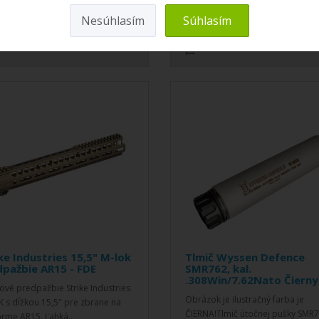
Nesúhlasím
Súhlasím
DO KOŠÍKA
DO KOŠÍKA
ke Industries 15,5" M-lok
Tlmič Wyssen Defence
pažbie AR15 - FDE
SMR762, kal.
.308Win/7.62Nato Čierny
kové predpažbie Strike Industries
Obrázok je ilustračný farba je
 s dĺžkou 15,5" pre zbrane na
ČIERNA!Tlmič útočnej pušky SMR
orme AR15. Ľahká..