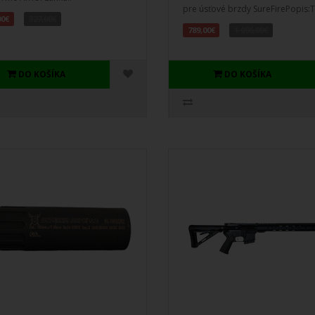
pre úsťové brzdy SureFirePopis:T
00€
327,00€
789,00€
1 096,00€
DO KOŠÍKA
DO KOŠÍKA