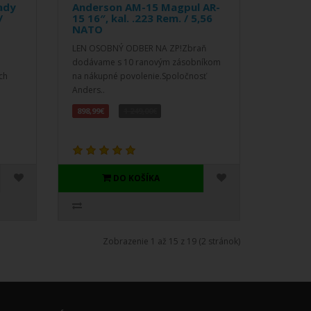
ady
Anderson AM-15 Magpul AR-
/
15 16″, kal. .223 Rem. / 5,56
NATO
LEN OSOBNÝ ODBER NA ZP!Zbraň
dodávame s 10 ranovým zásobníkom
ch
na nákupné povolenie.Spoločnosť
Anders..
898,99€
1 249,00€
DO KOŠÍKA
Zobrazenie 1 až 15 z 19 (2 stránok)