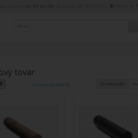
Môj účet
+421 915 921 508
|
Bratislava +421 951 046 583
ála / e-shop)
ový tovar
Zoradiť podľa:
Porovnať výrobok (0)