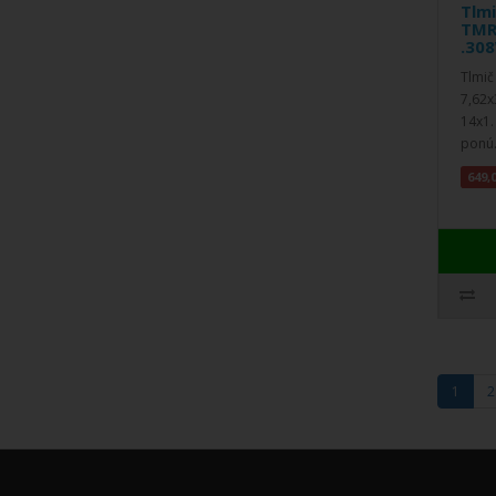
Tlm
TMR
.30
Tlmič
7,62x
14x1.
ponú.
649,
1
2