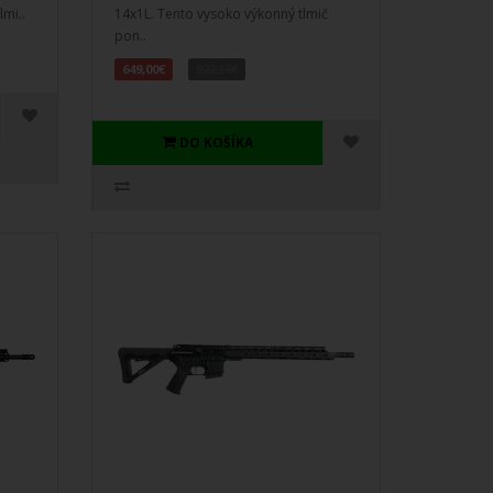
lmi..
14x1L. Tento vysoko výkonný tlmič
pon..
649,00€
922,50€
DO KOŠÍKA