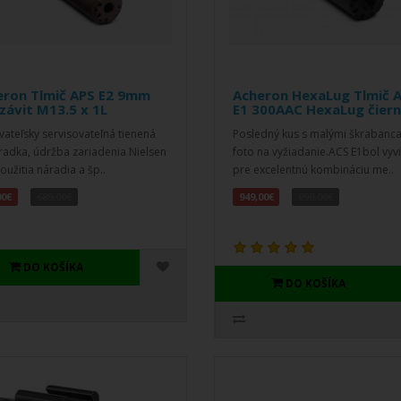
eron Tlmič APS E2 9mm
Acheron HexaLug Tlmič 
závit M13.5 x 1L
E1 300AAC HexaLug čier
vateľsky servisovateľná tienená
Posledný kus s malými škrabanc
radka, údržba zariadenia Nielsen
foto na vyžiadanie.ACS E1bol vyv
oužitia náradia a šp..
pre excelentnú kombináciu me..
00€
689,00€
949,00€
999,00€
DO KOŠÍKA
DO KOŠÍKA