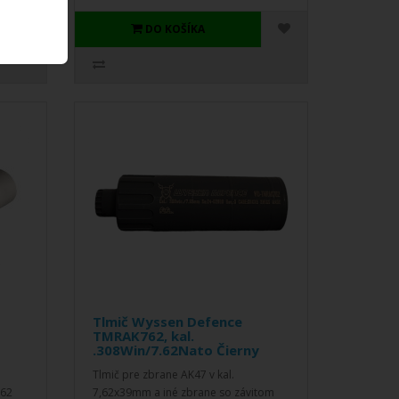
DO KOŠÍKA
Tlmič Wyssen Defence
TMRAK762, kal.
.308Win/7.62Nato Čierny
Tlmič pre zbrane AK47 v kal.
762
7,62x39mm a iné zbrane so závitom