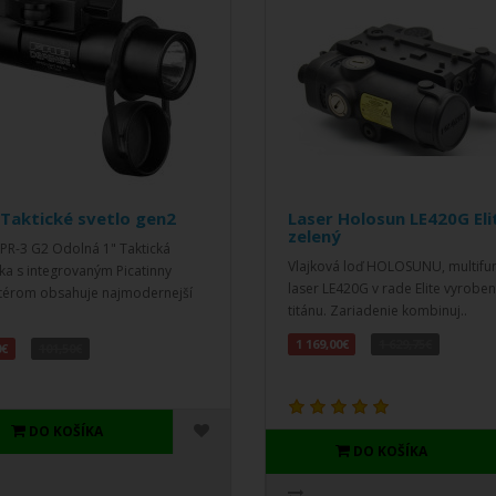
Taktické svetlo gen2
Laser Holosun LE420G Eli
zelený
PR-3 G2 Odolná 1" Taktická
Vlajková loď HOLOSUNU, multifu
ka s integrovaným Picatinny
laser LE420G v rade Elite vyroben
érom obsahuje najmodernejší
titánu. Zariadenie kombinuj..
1 169,00€
1 629,75€
0€
101,50€
DO KOŠÍKA
DO KOŠÍKA