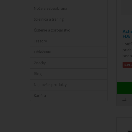
Nože a sebaobrana
Strelnica a tréning
Čistenie a zbrojárstvo
Ach
FDE 
Trezory
Použí
prieh
Oblečenie
bez p
Značky
549,
Blog
Najnovšie produkty
Kariéra