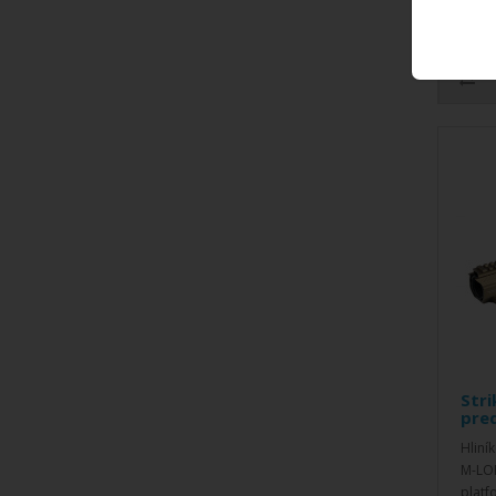
Stri
pred
Hliní
M-LOK
platf