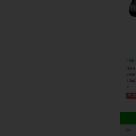
FAB 
Naša 
Bater
adapt
di..
71,7