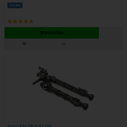
521,80€
DO KOŠÍKA
Accu-Tac SR-5 G2 QD