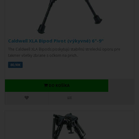
Caldwell XLA Bipod Pivot (výkyvné) 6"-9"
The Caldwell XLA Bipods poskytujú stabilnú streleckú oporu pre
takmer všetky zbrane s očkom na prich..
80,90€
DO KOŠÍKA