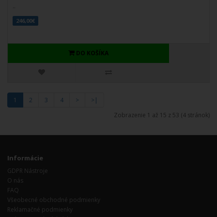
..
246,00€
DO KOŠÍKA
1
2
3
4
>
>|
Zobrazenie 1 až 15 z 53 (4 stránok)
Informácie
GDPR Nástroje
O nás
FAQ
Všeobecné obchodné podmienky
Reklamačné podmienky