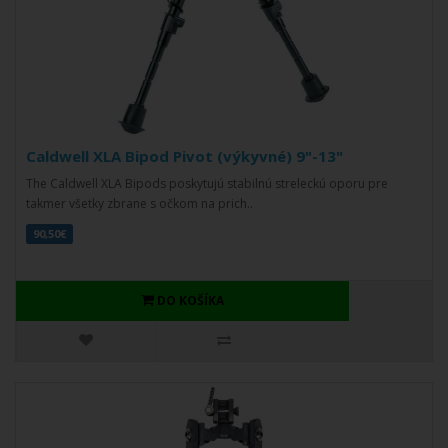
Caldwell XLA Bipod Pivot (výkyvné) 9"-13"
The Caldwell XLA Bipods poskytujú stabilnú streleckú oporu pre
takmer všetky zbrane s očkom na prich..
90,50€
DO KOŠÍKA