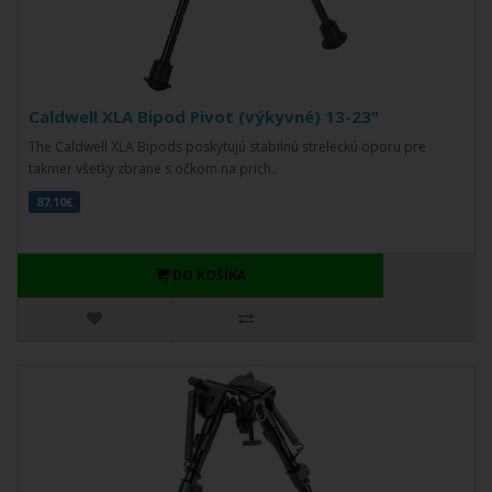
Caldwell XLA Bipod Pivot (výkyvné) 13-23"
The Caldwell XLA Bipods poskytujú stabilnú streleckú oporu pre
takmer všetky zbrane s očkom na prich..
87,10€
DO KOŠÍKA