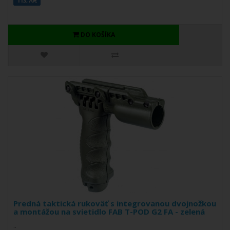
113,70€
DO KOŠÍKA
Predná taktická rukoväť s integrovanou dvojnožkou
a montážou na svietidlo FAB T-POD G2 FA - zelená
..