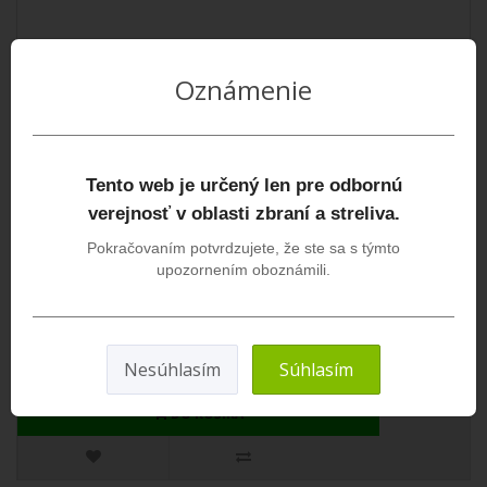
Oznámenie
Tento web je určený len pre odbornú
verejnosť v oblasti zbraní a streliva.
Pokračovaním potvrdzujete, že ste sa s týmto
Dvojnožka Fab Defense Spike FX pevná
upozornením oboznámili.
Popis produktu Dvojnožka FAB Defense SPIKE FX ponúka
bezkonkurenčnú stabilitu pre presnú streľbu. N..
189,00€
Nesúhlasím
Súhlasím
DO KOŠÍKA