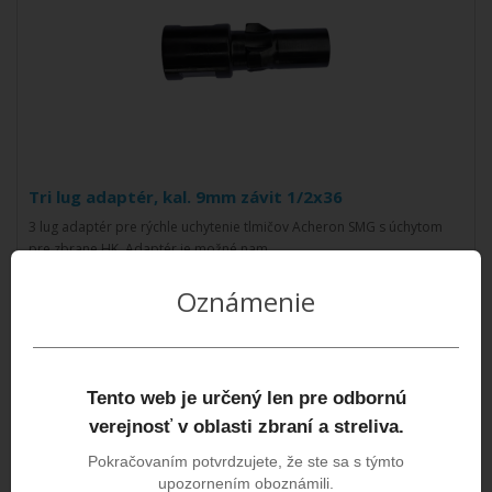
Tri lug adaptér, kal. 9mm závit 1/2x36
3 lug adaptér pre rýchle uchytenie tlmičov Acheron SMG s úchytom
pre zbrane HK. Adaptér je možné nam..
109,00€
Oznámenie
SLEDOVAŤ DOSTUPNOSŤ
Tento web je určený len pre odbornú
verejnosť v oblasti zbraní a streliva.
Pokračovaním potvrdzujete, že ste sa s týmto
upozornením oboznámili.