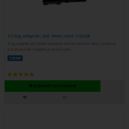
Tri lug adaptér, kal. 9mm závit 1/2x28
3 lug adaptér pre rýchle uchytenie tlmičov Acheron SMG s úchytom
pre zbrane HK. Adaptér je možné nam..
129,00€
SLEDOVAŤ DOSTUPNOSŤ