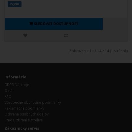
22,00€
SLEDOVAŤ DOSTUPNOSŤ
Zobrazenie 1 až 14 z 14 (1 stránok)
Informácie
GDPR Nástroje
O nás
FAQ
Všeobecné obchodné podmienky
Reklamačné podmienky
Ochrana osobných údajov
Predaj zbraní a streliva
Zákaznícky servis