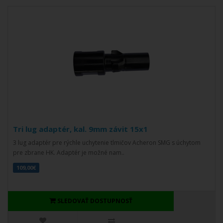
Tri lug adaptér, kal. 9mm závit 15x1
3 lug adaptér pre rýchle uchytenie tlmičov Acheron SMG s úchytom
pre zbrane HK. Adaptér je možné nam..
109,00€
SLEDOVAŤ DOSTUPNOSŤ