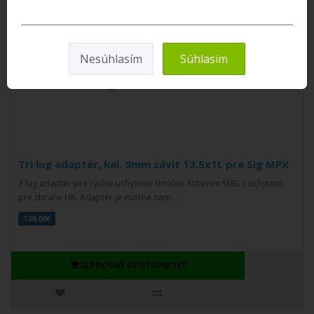
Nesúhlasím
Súhlasím
Tri lug adaptér, kal. 9mm závit 13.5x1L pre Sig MPX
3 lug adaptér pre rýchle uchytenie tlmičov Acheron SMG s úchytom
pre zbrane HK. Adaptér je možné nam..
129,00€
SLEDOVAŤ DOSTUPNOSŤ