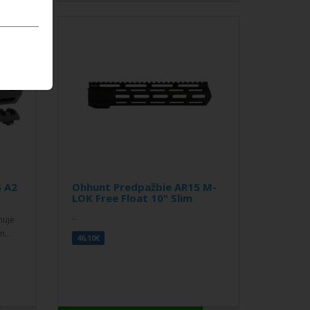
 A2
Ohhunt Predpažbie AR15 M-
LOK Free Float 10" Slim
..
huje
n..
46,10€