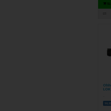
S
Ohh
LOK 
..
50,2