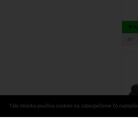
S
Táto stránka používa cookies na zabezpečenie čo najlepši
Pre
DEFE