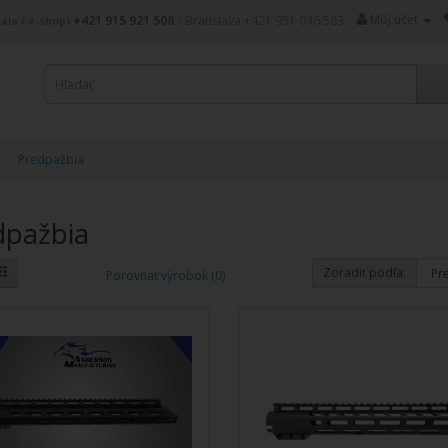
Môj účet
+421 915 921 508
|
Bratislava +421 951 046 583
ála / e-shop)
Predpažbia
dpažbia
Zoradiť podľa:
Porovnať výrobok (0)