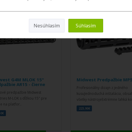
Nesúhlasím
Súhlasím
west G4M MLOK 15"
Midwest Predpažbie MP5
pažbie AR15 - čierne
Profesionálny dizajn z jedného
kové predpažbie Midwest
kusuJednoduchá inštalácia, obsa
tries M-LOK s dĺžkou 15" pre
všetky nástrojeExtrémne ľahká ko
e na platfor..
223,90€
50€