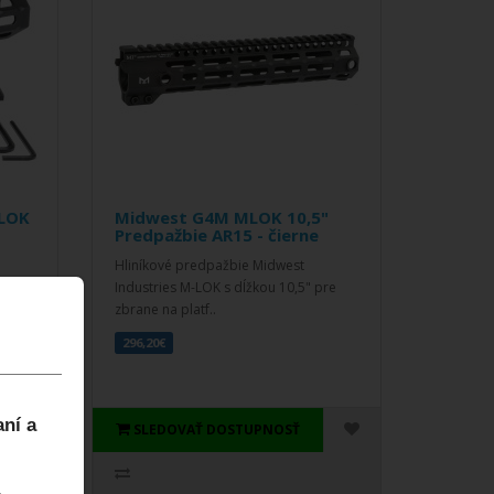
-LOK
Midwest G4M MLOK 10,5"
Predpažbie AR15 - čierne
Hliníkové predpažbie Midwest
Industries M-LOK s dĺžkou 10,5" pre
zbrane na platf..
296,20€
aní a
SLEDOVAŤ DOSTUPNOSŤ
.