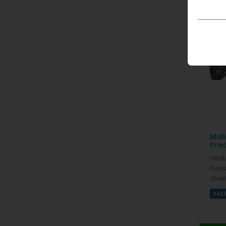
Mid
Pred
Hliní
Indus
zbran
347,