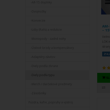
-AR-15 doplnky
-Dvojnožky
-Konverzie
AM-1
-Lišty (Rails) a redukcie
– 15
Veľmi
-Monopody - zadné nohy
LOK n
stran
-Úsťové brzdy a kompenzátory
214,
-Adaptéry závitov
-Diely podľa zbrane
-Diely podľa typu
S
-Merch / darčekové predmety
-Zásobníky
Púzdra, kufre, popruhy a výstroj