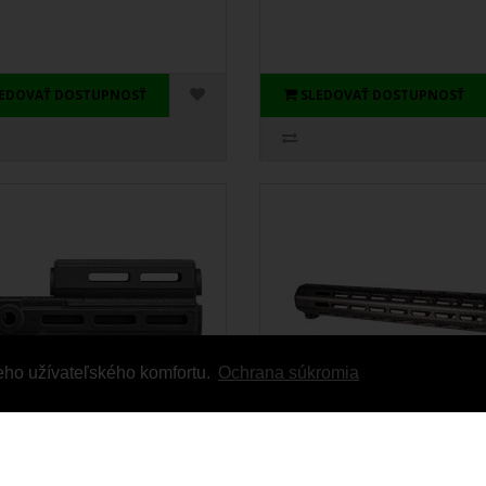
LEDOVAŤ DOSTUPNOSŤ
SLEDOVAŤ DOSTUPNOSŤ
eho užívateľského komfortu.
Ochrana súkromia
dpažbie VAN. FAB
Faxon Streamline 15" M
NSE vz58 čierne
predpažbie AR15 Carbon