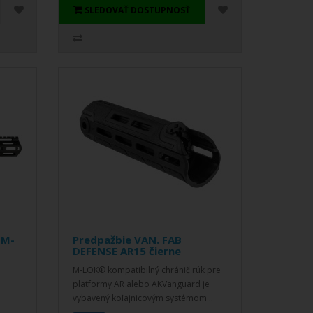
SLEDOVAŤ DOSTUPNOSŤ
 M-
Predpažbie VAN. FAB
DEFENSE AR15 čierne
M-LOK® kompatibilný chránič rúk pre
platformy AR alebo AKVanguard je
vybavený koľajnicovým systémom ..