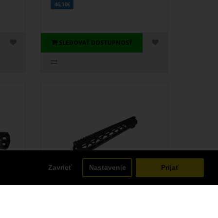
46,10€
SLEDOVAŤ DOSTUPNOSŤ
Zavrieť
Nastavenie
Prijať
-LOK
Faxon Streamline 15" M-LOK
predpažbie AR15 G2