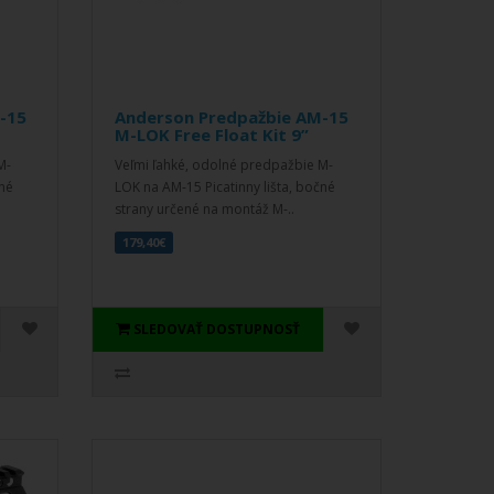
-15
Anderson Predpažbie AM-15
M-LOK Free Float Kit 9”
M-
Veľmi ľahké, odolné predpažbie M-
čné
LOK na AM-15 Picatinny lišta, bočné
strany určené na montáž M-..
179,40€
SLEDOVAŤ DOSTUPNOSŤ