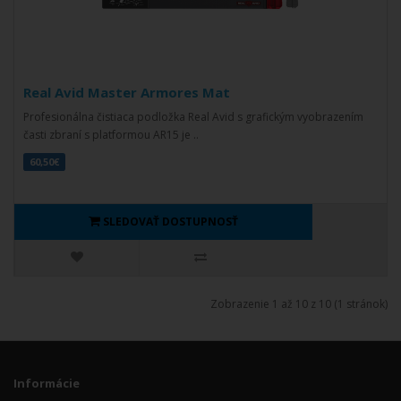
Real Avid Master Armores Mat
Profesionálna čistiaca podložka Real Avid s grafickým vyobrazením
časti zbraní s platformou AR15 je ..
60,50€
SLEDOVAŤ DOSTUPNOSŤ
Zobrazenie 1 až 10 z 10 (1 stránok)
Informácie