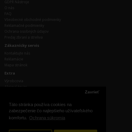
GDPR Nástroje
O nás
FAQ
Všeobecné obchodné podmienky
Reklamačné podmienky
Ochrana osobných údajov
Predaj zbraní a streliva
Zákaznícky servis
Kontaktujte nás
Reklamácie
Mapa stránok
Extra
Výrobcovia
Akciový tovar
Zavrieť
Účet
Účet
Táto stránka používa cookies na
Objednávka
zabezpečenie čo najlepšieho užívateľského
Obľúbené produkty
komfortu.
Ochrana súkromia
Prihláste / odhláste sa z odoberania noviniek