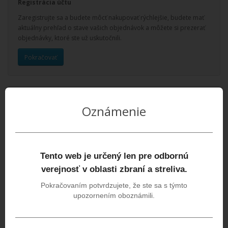
Registrácia účtu
Zaregistrujte sa a budete môcť nakupovať rýchlejšie, budete mať
aktuálny prehľad o stave vašich objednávok a môžete si prezerať
objednávky, ktoré ste už uskutočnili.
Pokračovať
Oznámenie
Prihlásenie zákazníka
Som vracajúci sa zákazník
E-mail
Tento web je určený len pre odbornú
verejnosť v oblasti zbraní a streliva.
Heslo
Pokračovaním potvrdzujete, že ste sa s týmto
upozornením oboznámili.
Zabudnuté heslo