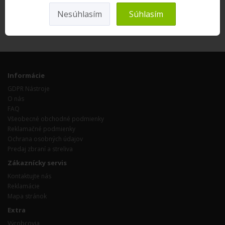
Nesúhlasím
Súhlasím
Informácie
GDPR Nástroje
O nás
FAQ
Všeobecné obchodné podmienky
Reklamačné podmienky
Ochrana osobných údajov
Predaj zbraní a streliva
Zákaznícky servis
Kontaktujte nás
Reklamácie
Mapa stránok
Extra
Výrobcovia