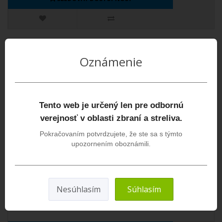
Oznámenie
Tento web je určený len pre odbornú
verejnosť v oblasti zbraní a streliva.
Pokračovaním potvrdzujete, že ste sa s týmto
upozornením oboznámili.
Magpul Zásobník PMAG Steyr AUG Gen M3
5,56x45mm / 30rd
..
Nesúhlasím
Súhlasím
35,00€