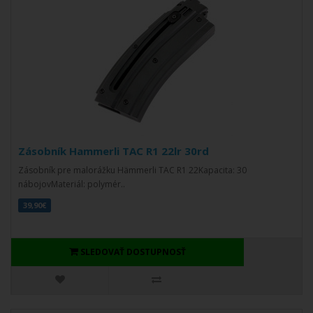
Zásobník Hammerli TAC R1 22lr 30rd
Zásobník pre malorážku Hämmerli TAC R1 22Kapacita: 30
nábojovMateriál: polymér..
39,90€
SLEDOVAŤ DOSTUPNOSŤ