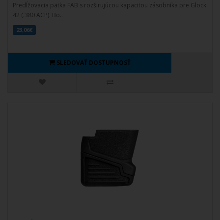
Predĺžovacia pätka FAB s rozširujúcou kapacitou zásobníka pre Glock
42 (.380 ACP). Bo..
23,06€
SLEDOVAŤ DOSTUPNOSŤ