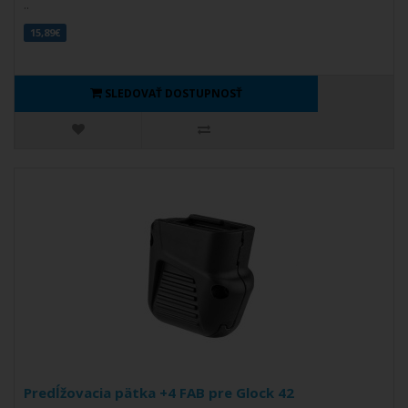
..
15,89€
SLEDOVAŤ DOSTUPNOSŤ
Predĺžovacia pätka +4 FAB pre Glock 42