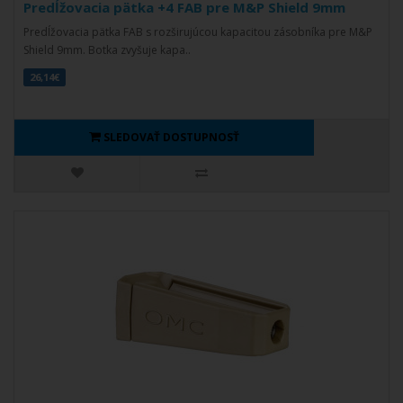
Predĺžovacia pätka +4 FAB pre M&P Shield 9mm
Predĺžovacia pätka FAB s rozširujúcou kapacitou zásobníka pre M&P
Shield 9mm. Botka zvyšuje kapa..
26,14€
SLEDOVAŤ DOSTUPNOSŤ