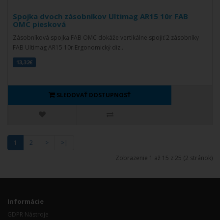
Spojka dvoch zásobníkov Ultimag AR15 10r FAB
OMC piesková
Zásobníková spojka FAB OMC dokáže vertikálne spojiť 2 zásobníky
FAB Ultimag AR15 10r.Ergonomický diz..
13,32€
SLEDOVAŤ DOSTUPNOSŤ
1
2
>
>|
Zobrazenie 1 až 15 z 25 (2 stránok)
Informácie
GDPR Nástroje