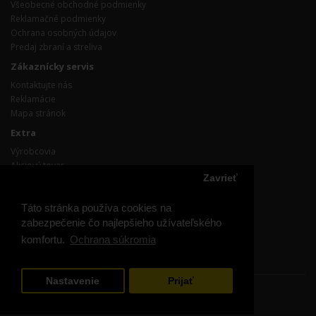
Všeobecné obchodné podmienky
Reklamačné podmienky
Ochrana osobných údajov
Predaj zbraní a streliva
Zákaznícky servis
Kontaktujte nás
Reklamácie
Mapa stránok
Extra
Výrobcovia
Akciový tovar
Zavrieť
Účet
Účet
Táto stránka používa cookies na
Objednávka
zabezpečenie čo najlepšieho užívateľského
Obľúbené produkty
komfortu.
Ochrana súkromia
Prihláste / odhláste sa z odoberania noviniek
Nastavenie
Prijať
BLACKMARKET - ZBRANE A STRELIVO © 2026