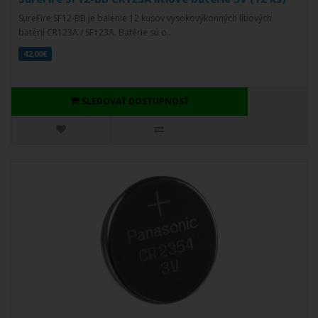
SureFire SF12-BB je balenie 12 kusov vysokovýkonných lítiových
batérií CR123A / SF123A. Batérie sú o..
42,00€
SLEDOVAŤ DOSTUPNOSŤ