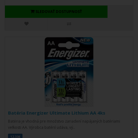
SLEDOVAŤ DOSTUPNOSŤ
Batéria Energizer Ultimate Lithium AA 4ks
Batéria je vhodná pre množstvo zariadení napájaných batériami
veľkosti AA. Výrobca batérií udáva, vý..
12,30€