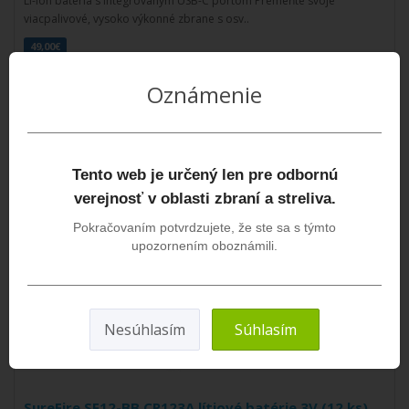
Li-ion batéria s integrovaným USB-C portom Premeňte svoje
viacpalivové, vysoko výkonné zbrane s osv..
49,00€
Oznámenie
SLEDOVAŤ DOSTUPNOSŤ
Tento web je určený len pre odbornú
verejnosť v oblasti zbraní a streliva.
Pokračovaním potvrdzujete, že ste sa s týmto
upozornením oboznámili.
Nesúhlasím
Súhlasím
SureFire SF12-BB CR123A lítiové batérie 3V (12 ks)