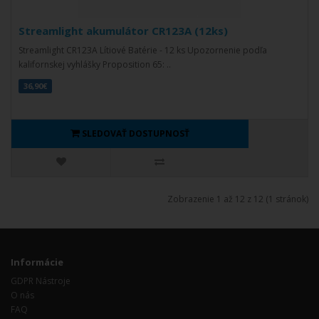
Streamlight akumulátor CR123A (12ks)
Streamlight CR123A Lítiové Batérie - 12 ks Upozornenie podľa
kalifornskej vyhlášky Proposition 65: ..
36,90€
SLEDOVAŤ DOSTUPNOSŤ
Zobrazenie 1 až 12 z 12 (1 stránok)
Informácie
GDPR Nástroje
O nás
FAQ