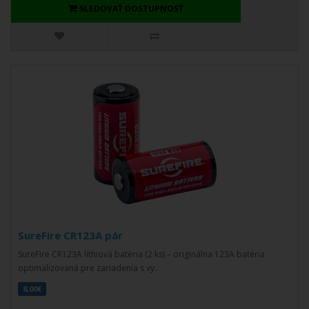
SLEDOVAŤ DOSTUPNOSŤ
SureFire CR123A pár
SureFire CR123A líthiová batéria (2 ks) – originálna 123A batéria
optimalizovaná pre zariadenia s vy..
8,00€