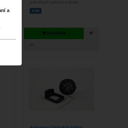
..
jednotlivých cykloch v prípade ..
aní a
9,00€
.
DO KOŠÍKA
.
Armanov Clickable Dillon