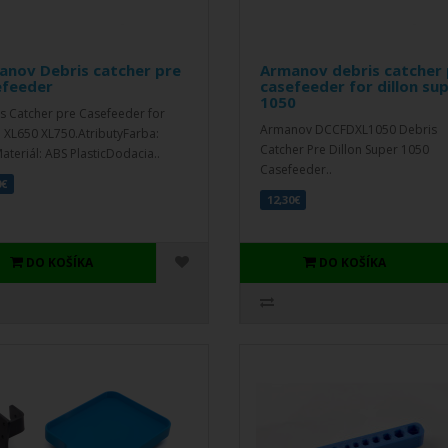
anov Debris catcher pre
Armanov debris catcher 
efeeder
casefeeder for dillon su
1050
s Catcher pre Casefeeder for
Armanov DCCFDXL1050 Debris
n XL650 XL750.AtributyFarba:
Catcher Pre Dillon Super 1050
ateriál: ABS PlasticDodacia..
Casefeeder..
0€
12,30€
DO KOŠÍKA
DO KOŠÍKA