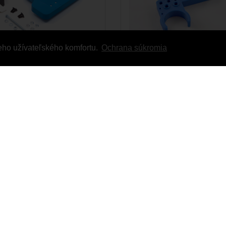
eho užívateľského komfortu.
Ochrana súkromia
nov Držiak striel pre
Armanov Hex Key Holder
on XL650/XL750
Dillon
 svoje strely po rukeDržiak striel
Majte svoje montážne kľúče vždy
ov Dillon je príslušenstvo
ruke na jednom mieste.Jednodu
é na zefektívnenie proc..
pripojenie na držiak podávača ná
0€
13,10€
DO KOŠÍKA
DO KOŠÍKA