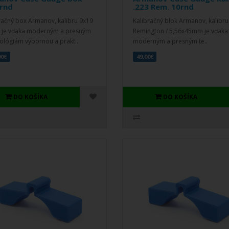
 rnd
.223 Rem. 10rnd
račný box Armanov, kalibru 9x19
Kalibračný blok Armanov, kalibru
 je vďaka moderným a presným
Remington / 5,56x45mm je vďaka
ológiám výbornou a prakt..
moderným a presným te..
00€
49,00€
DO KOŠÍKA
DO KOŠÍKA