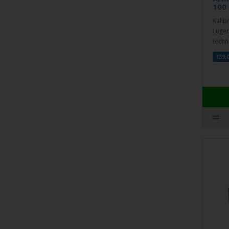
100
Kalib
Luger
techn
139,