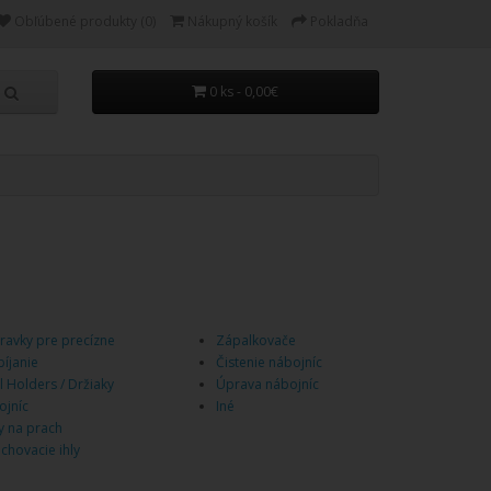
Obľúbené produkty (0)
Nákupný košík
Pokladňa
0 ks - 0,00€
pravky pre precízne
Zápalkovače
bíjanie
Čistenie nábojníc
l Holders / Držiaky
Úprava nábojníc
ojníc
Iné
y na prach
chovacie ihly