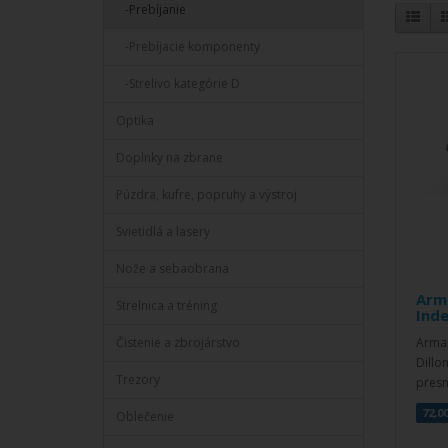
-Prebíjanie
-Prebíjacie komponenty
-Strelivo kategórie D
Optika
Doplnky na zbrane
Púzdra, kufre, popruhy a výstroj
Svietidlá a lasery
Nože a sebaobrana
Arm
Strelnica a tréning
Inde
Čistenie a zbrojárstvo
Arman
Dillo
Trezory
presn
72,0
Oblečenie