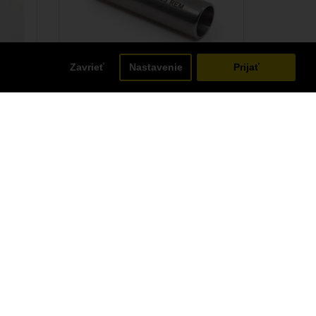
Zavrieť
Nastavenie
Prijať
Armanov Hi-Flow Lievik na
prach pre dávkovač prachu
Dillon - .223 Rem
 po
Lepší prúdLievik na prach na
ché
aktivovanie automatického
..
práškového systému Dillon.V
porovnaní s origi..
21,40€
DO KOŠÍKA