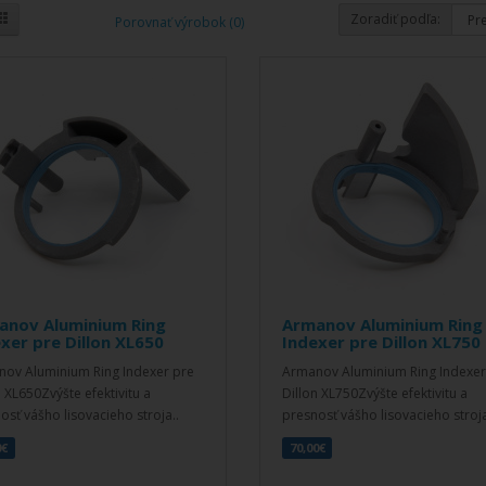
Zoradiť podľa:
Porovnať výrobok (0)
anov Aluminium Ring
Armanov Aluminium Ring
xer pre Dillon XL650
Indexer pre Dillon XL750
ov Aluminium Ring Indexer pre
Armanov Aluminium Ring Indexer
n XL650Zvýšte efektivitu a
Dillon XL750Zvýšte efektivitu a
osť vášho lisovacieho stroja..
presnosť vášho lisovacieho stroja
0€
70,00€