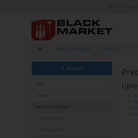
Prešov
(centr
Strelivo a prebíjanie
Prebíjanie
Preb
Akcie
Upres
Zbrane
Bo
Dá
Strelivo a prebíjanie
Ma
Ma
-Podľa kalibru
-Podľa výrobcu