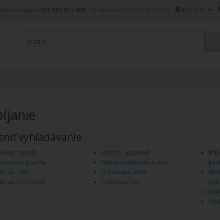
Môj účet
+421 915 921 508
|
Bratislava +421 951 046 583
ála / e-shop)
íjanie
niť vyhľadávanie
xy na náboje
Matrice - puškové
Prí
vkovače prachu
Mazanie nábojníc a striel
pre
trice - iné
Odlievanie striel
Shel
trice - pištoľové
Prebíjacie lisy
náb
Váh
Vypi