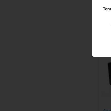
pocit
kom..
Tent
51,1
Arm