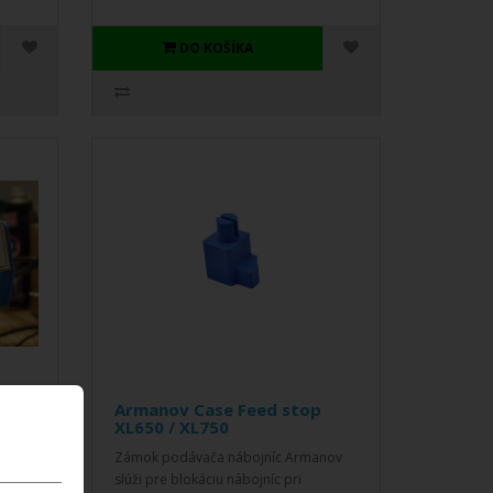
DO KOŠÍKA
er
Armanov Case Feed stop
XL650 / XL750
íku
Zámok podávača nábojníc Armanov
ť
slúži pre blokáciu nábojníc pri