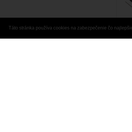
Táto stránka používa cookies na zabezpečenie čo najlepši
Arma
Dill
Majte
Arman
určen
56,4