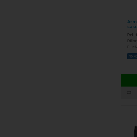
Arm
cas
Debri
Dillo
BlueM
15,4