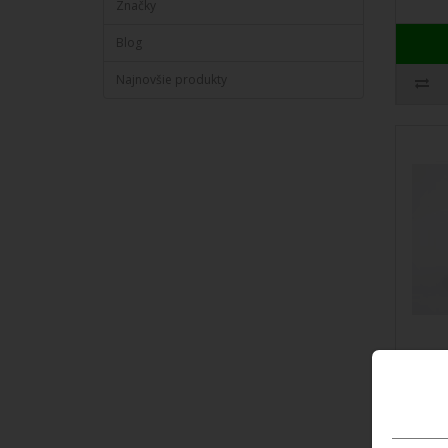
Značky
Blog
Najnovšie produkty
Arma
Hand
Táto 
vášmu