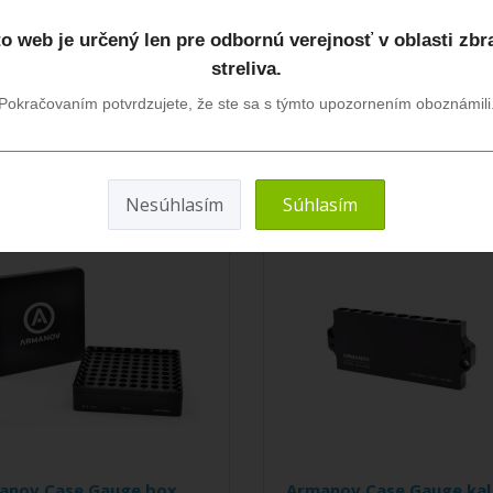
.Rukoväť na ložiskách zvýši váš
100% kapacitu nádoby.Vkladá sa 
o web je určený len pre odbornú verejnosť v oblasti zbr
14,00€
0€
streliva.
Pokračovaním potvrdzujete, že ste sa s týmto upozornením oboznámili
DO KOŠÍKA
DO KOŠÍKA
Nesúhlasím
Súhlasím
anov Case Gauge box
Armanov Case Gauge kal