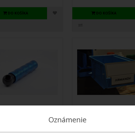
DO KOŠÍKA
DO KOŠÍKA
nov Ball Bearing Roller
Armanov Case Bin Stopp
le 650 / 750
for Dillon
Oznámenie
rukoväť na ložiskách poskytne
Predná bočnica úložného zásobn
 Dillonu úplne nový
Dillon, vďaka ktorej môžete využi