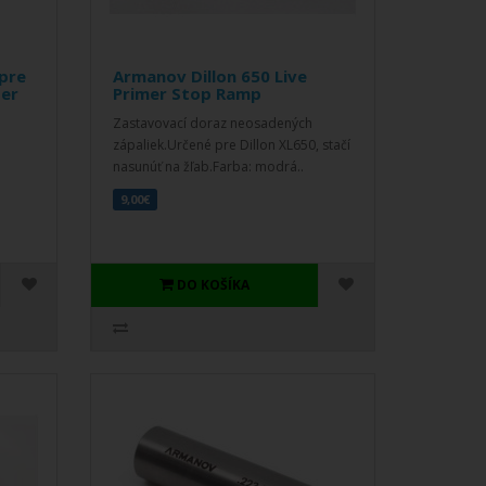
pre
Armanov Dillon 650 Live
per
Primer Stop Ramp
Zastavovací doraz neosadených
zápaliek.Určené pre Dillon XL650, stačí
nasunúť na žľab.Farba: modrá..
9,00€
DO KOŠÍKA