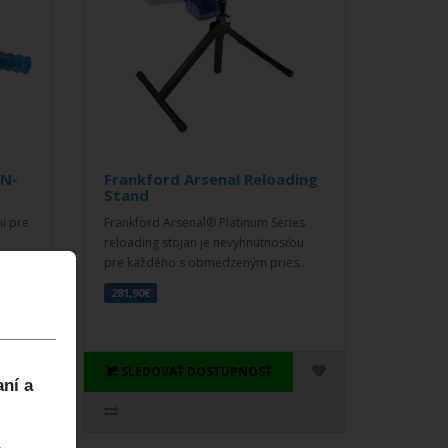
-N-
Frankford Arsenal Reloading
Stand
i pre
Frankford Arsenal® Platinum Series
reloading stojan je nevyhnutnosťou
pre každého s obmedzeným pries..
281,90€
SLEDOVAŤ DOSTUPNOSŤ
aní a
.