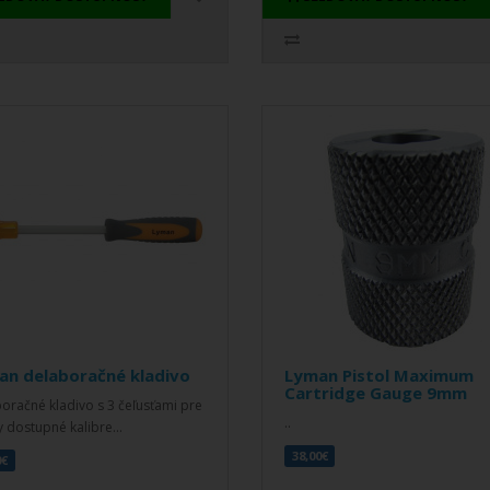
an delaboračné kladivo
Lyman Pistol Maximum
Cartridge Gauge 9mm
oračné kladivo s 3 čeľusťami pre
..
y dostupné kalibre...
38,00€
0€