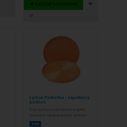
SLEDOVAŤ DOSTUPNOSŤ
Lyman Podložka - zápalkový
podnos
Prípravok pre jednoduché a rýchlo
zrovnanie zápaliek jedným smerom. ..
9,00€