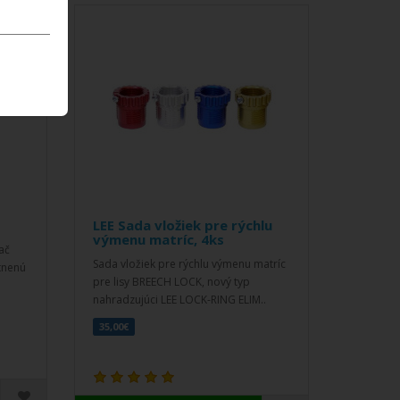
LEE Sada vložiek pre rýchlu
výmenu matríc, 4ks
ač
Sada vložiek pre rýchlu výmenu matríc
tnenú
pre lisy BREECH LOCK, nový typ
nahradzujúci LEE LOCK-RING ELIM..
35,00€