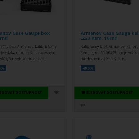
anov Case Gauge box
Armanov Case Gauge kal
 rnd
.223 Rem. 10rnd
račný box Armanov, kalibru 9x19
Kalibračný blok Armanov, kalibru
 je vďaka moderným a presným
Remington / 5,56x45mm je vďaka
ológiám výbornou a prakt..
moderným a presným te..
00€
49,00€
LEDOVAŤ DOSTUPNOSŤ
SLEDOVAŤ DOSTUPNOSŤ