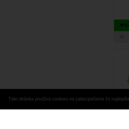
S
Táto stránka používa cookies na zabezpečenie čo najlepši
Sma
Relo