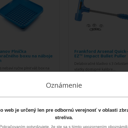
anov Plnička
Frankford Arsenal Quick
bračného boxu na náboje
EZ™ Impact Bullet Puller
m
Delaboračné kladivo s 3 čeľusťam
s nebaví ručne plniť váš box na
všetky dostupné kalibre...
e? Zakryte svoj ho pomocou
31,00€
 plničky a naplňte ho nábo..
Oznámenie
0€
LEDOVAŤ DOSTUPNOSŤ
SLEDOVAŤ DOSTUPNOSŤ
o web je určený len pre odbornú verejnosť v oblasti zbr
streliva.
Pokračovaním potvrdzujete, že ste sa s týmto upozornením oboznámili