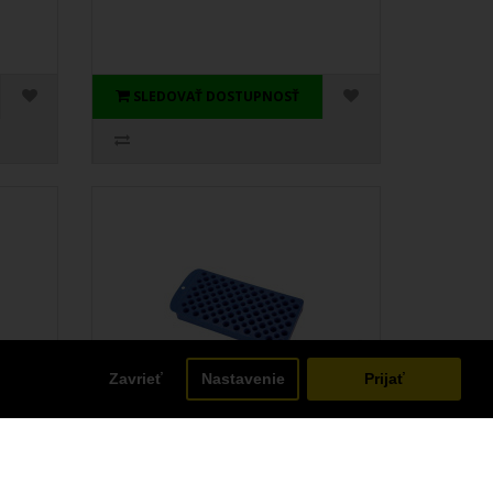
SLEDOVAŤ DOSTUPNOSŤ
Zavrieť
Nastavenie
Prijať
er
FA Universal Reloading Tray
utý a
Univerzálny stojan na