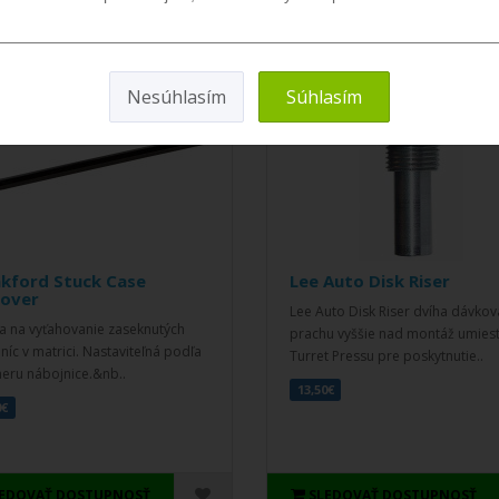
Nesúhlasím
Súhlasím
nkford Stuck Case
Lee Auto Disk Riser
over
Lee Auto Disk Riser dvíha dávkov
a na vyťahovanie zaseknutých
prachu vyššie nad montáž umies
níc v matrici. Nastaviteľná podľa
Turret Pressu pre poskytnutie..
eru nábojnice.&nb..
13,50€
0€
LEDOVAŤ DOSTUPNOSŤ
SLEDOVAŤ DOSTUPNOSŤ