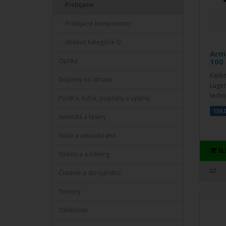
-Prebíjanie
-Prebíjacie komponenty
-Strelivo kategórie D
Arm
Optika
100
Kalib
Doplnky na zbrane
Luger
techn
Púzdra, kufre, popruhy a výstroj
139,
Svietidlá a lasery
Nože a sebaobrana
S
Strelnica a tréning
Čistenie a zbrojárstvo
Trezory
Oblečenie