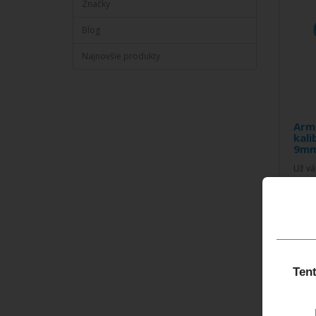
Značky
Blog
Najnovšie produkty
Arm
kali
9m
Už vá
náboj
tejto
25,0
S
Tent