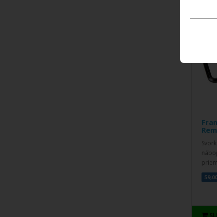
Fra
Rem
Svork
náboj
priem
59,0
S