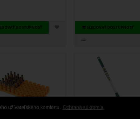
LEDOVAŤ DOSTUPNOSŤ
SLEDOVAŤ DOSTUPNOSŤ
eho užívateľského komfortu.
Ochrana súkromia
rtReloader Universal
Caldwell® Brass Retriev
ading Tray
Ste unavený strácaním času zohn