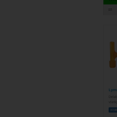
Lym
Delab
všetk
37,0