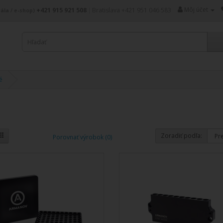
Môj účet
+421 915 921 508
|
Bratislava +421 951 046 583
ála / e-shop)
é
Zoradiť podľa:
Porovnať výrobok (0)