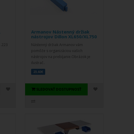
.
Armanov Nástenný držiak
nástrojov Dillon XL650/XL750
 .223
Nástenný držiak Armanov vám
pomôže s organizáciou vašich
nástrojov na prebíjanie.Obrázok je
ilustrač..
23,60€
SLEDOVAŤ DOSTUPNOSŤ