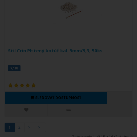
Stil Crin Plstený kotúč kal. 9mm/9,3, 50ks
..
7,18€
SLEDOVAŤ DOSTUPNOSŤ
1
2
>
>|
Zobrazenie 1 až 15 z 16 (2 stránok)