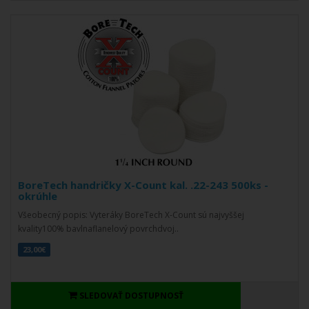
BoreTech handričky X-Count kal. .22-243 500ks -
okrúhle
Všeobecný popis: Vyteráky BoreTech X-Count sú najvyššej
kvality100% bavlnaflanelový povrchdvoj..
23,00€
SLEDOVAŤ DOSTUPNOSŤ