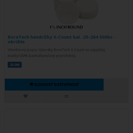
BoreTech handričky X-Count kal. .25-284 500ks -
okrúhle
Všeobecný popis: Vyteráky BoreTech X-Count sú najvyššej
kvality100% bavlnaflanelový povrchdvoj..
23,00€
SLEDOVAŤ DOSTUPNOSŤ