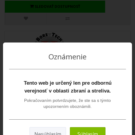
SLEDOVAŤ DOSTUPNOSŤ
Oznámenie
Tento web je určený len pre odbornú
verejnosť v oblasti zbraní a streliva.
Pokračovaním potvrdzujete, že ste sa s týmto
BoreTech handričky X-Count kal. .308-338 250ks -
upozornením oboznámili.
okrúhle
Všeobecný popis:Vyteráky BoreTech X-Count sú najvyššej kvality100%
bavlnaflanelový povrchdvojit..
Nesúhlasím
Súhlasím
13,40€