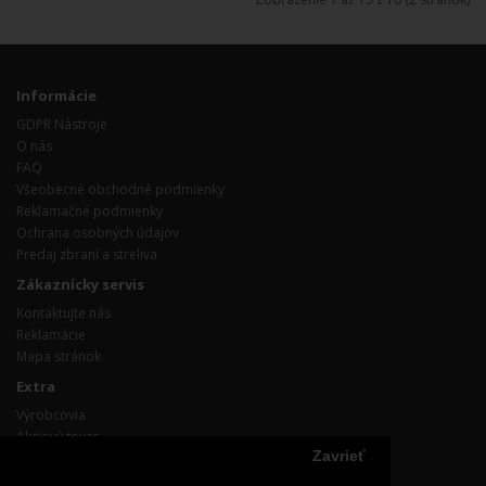
Informácie
GDPR Nástroje
O nás
FAQ
Všeobecné obchodné podmienky
Reklamačné podmienky
Ochrana osobných údajov
Predaj zbraní a streliva
Zákaznícky servis
Kontaktujte nás
Reklamácie
Mapa stránok
Extra
Výrobcovia
Akciový tovar
Zavrieť
Účet