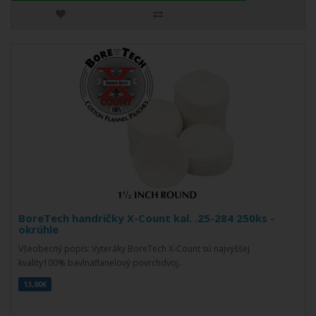
BoreTech handričky X-Count kal. .25-284 250ks -
okrúhle
Všeobecný popis: Vyteráky BoreTech X-Count sú najvyššej
kvality100% bavlnaflanelový povrchdvoj..
13,80€