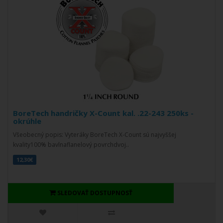
BoreTech handričky X-Count kal. .22-243 250ks -
okrúhle
Všeobecný popis: Vyteráky BoreTech X-Count sú najvyššej
kvality100% bavlnaflanelový povrchdvoj..
12,30€
SLEDOVAŤ DOSTUPNOSŤ