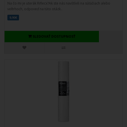
Na čo mi je uterák Riflecx?Ak ste nás navštívili na súťažiach alebo
veľtrhoch, odpoveď na túto otázk..
9,90€
SLEDOVAŤ DOSTUPNOSŤ