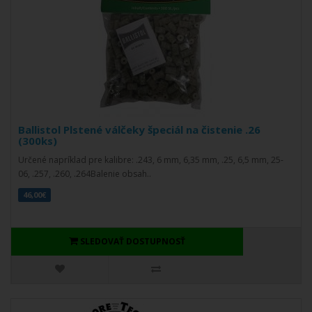
Ballistol Plstené válčeky špeciál na čistenie .26
(300ks)
Určené napríklad pre kalibre: .243, 6 mm, 6,35 mm, .25, 6,5 mm, 25-
06, .257, .260, .264Balenie obsah..
46,00€
SLEDOVAŤ DOSTUPNOSŤ