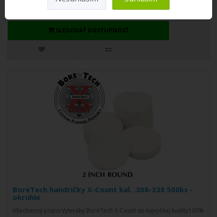
SLEDOVAŤ DOSTUPNOSŤ
BoreTech handričky X-Count kal. .308-338 500ks -
okrúhle
Všeobecný popis:Vyteráky BoreTech X-Count sú najvyššej kvality100%