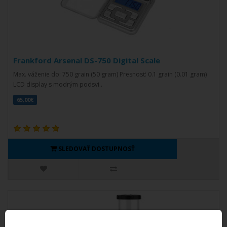
Frankford Arsenal DS-750 Digital Scale
Max. váženie do: 750 grain (50 gram) Presnosť: 0.1 grain (0.01 gram)
LCD display s modrým podsvi..
65,00€
SLEDOVAŤ DOSTUPNOSŤ