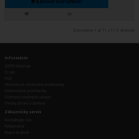
SLEDOVAŤ DOSTUPNOSŤ
Zobrazenie 1 až 11 z 11 (1 stránok)
Informácie
GDPR Nástroje
O nás
FAQ
Všeobecné obchodné podmienky
Reklamačné podmienky
Ochrana osobných údajov
Predaj zbraní a streliva
Zákaznícky servis
Kontaktujte nás
Reklamácie
Mapa stránok