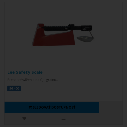
Lee Safety Scale
Presnosť váženia na 0,1 grainu..
56,40€
SLEDOVAŤ DOSTUPNOSŤ