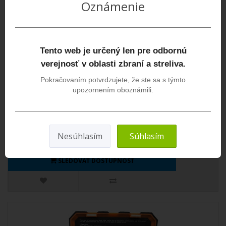
Oznámenie
Tento web je určený len pre odbornú
verejnosť v oblasti zbraní a streliva.
Pokračovaním potvrdzujete, že ste sa s týmto
Frankford Arsenal Intellidropper 2.0
upozornením oboznámili.
Intellidropper® 2.0 je špičková inteligentná elektronická odmerka
prachu, ktorá spája rýchlosť, p..
340,00€
Nesúhlasím
Súhlasím
SLEDOVAŤ DOSTUPNOSŤ