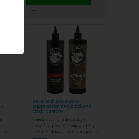
.
BoreTech Decimator
 a
Suppressor dvojzložkový
čistič tlmičov
er
Konečne účinný, jednoduchý a
ú
bezpečný spôsob čistenia a údržby
e o..
tlmiča! Predstavujeme čistiace prostr..