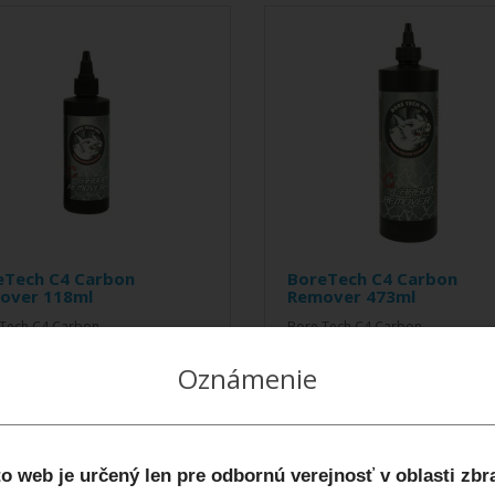
eTech C4 Carbon
BoreTech C4 Carbon
over 118ml
Remover 473ml
Tech C4 Carbon
Bore Tech C4 Carbon
er (rozpúšťač karbónu a
Remover (rozpúšťač karbónu a
Oznámenie
ov) je revolučný patentovaný
zbytkov) je revolučný patentovan
vývrt..
čistič vývrt..
0€
45,00€
o web je určený len pre odbornú verejnosť v oblasti zbr
DO KOŠÍKA
DO KOŠÍKA