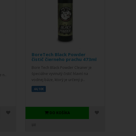
BoreTech Black Powder
čistič čierneho prachu 473ml
Bore Tech Black Powder Cleaner je
špeciálne vyvinutý čistič hlavní na
 n..
vodnej báze, ktorý je určený p..
44,10€
DO KOŠÍKA