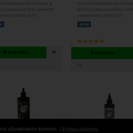
Tech Eliminator Bore Cleaner je
Bore Tech Eliminator Bore Cleane
ová čistiaca pomôcka, revolučný
špičková čistiaca pomôcka, revo
entovaný vzorec je 10..
a patentovaný vzorec je 10..
0€
43,00€
DO KOŠÍKA
DO KOŠÍKA
eho užívateľského komfortu.
Ochrana súkromia