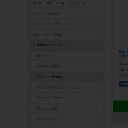
Púzdra, kufre, popruhy a výstroj
Svietidlá a lasery
Nože a sebaobrana
Strelnica a tréning
Čistenie a zbrojárstvo
Ball
500
-Boresnake
S obs
-Čistenie optiky
bez o
Zvyšk
-Čistiaca chémia
16,0
-Čistiace handričky / krúžky
-Čistiace nástroje
-Čistiace sady
-Čistiace tyče