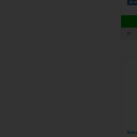
25,6
Bore