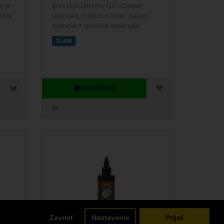
r je
BoreTech Extreme CLP - Cleaner,
lučný
Lubricant, Protector (čistiť, mazivo,
ochrana) = špičková univerzáln..
25,60€
DO KOŠÍKA
Zavrieť
Nastavenie
Prijať