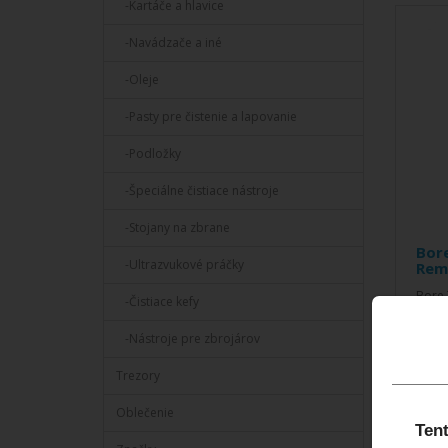
-Kartáče a hlavice
-Navádzače a iné
-Oleje
-Pasty pre čistenie a lapovanie
-Podložky
-Špeciálne čistiace nástroje
-Stojany na zbrane
Bor
-Ultrazvukové práčky
Rem
Bore 
-Čistiace kefy
Remov
zbytk
-Nástroje pre zbrojárov
čistič 
Trezory
25,0
Oblečenie
Tent