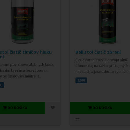
istol čistič tlmičov hluku
Ballistol čistič zbraní
ml
Čistič zbraní rozvinie svoju plnú
ahom povrchovo aktívnych látok,
účinnosť aj na ťažko prístupných
bsahu kyselín a bez zápachu.
miestach a jednoducho vypláchne
y po spaľovaní neutraliz..
9,50€
0€
DO KOŠÍKA
DO KOŠÍKA