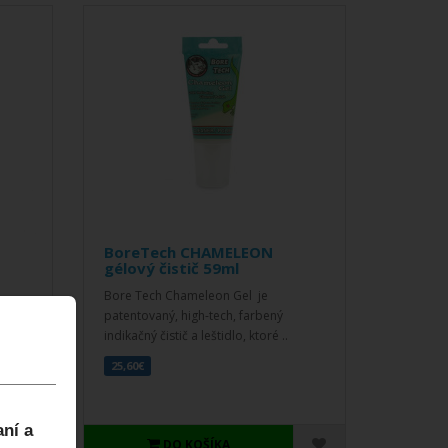
BoreTech CHAMELEON
gélový čistič 59ml
Bore Tech Chameleon Gel je
patentovaný, high-tech, farbený
ý
indikačný čistič a leštidlo, ktoré ..
25,60€
aní a
DO KOŠÍKA