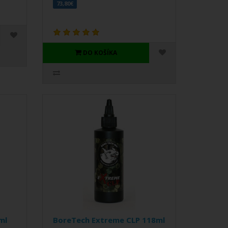
73,80€
DO KOŠÍKA
ml
BoreTech Extreme CLP 118ml