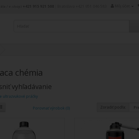
Môj účet
+421 915 921 508
|
Bratislava +421 951 046 583
ála / e-shop)
iaca chémia
niť vyhľadávanie
e ultrazvukové práčky
Zoradiť podľa:
Porovnať výrobok (0)