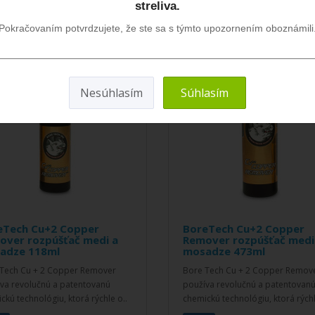
streliva.
Pokračovaním potvrdzujete, že ste sa s týmto upozornením oboznámili
Nesúhlasím
Súhlasím
eTech Cu+2 Copper
BoreTech Cu+2 Copper
over rozpúšťač medi a
Remover rozpúšťač medi
adze 118ml
mosadze 473ml
Tech Cu + 2 Copper Remover
Bore Tech Cu + 2 Copper Remov
va revolučnú a patentovanú
používa revolučnú a patentovan
ckú technológiu, ktorá rýchle o..
chemickú technológiu, ktorá rýchl