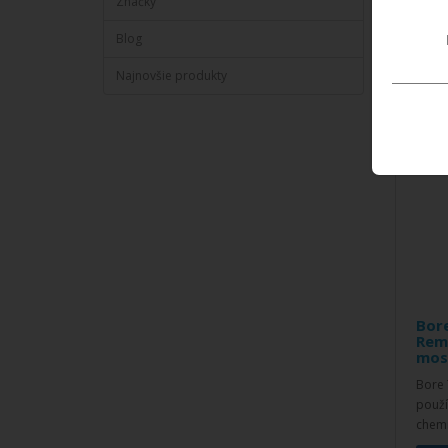
Značky
Blog
Najnovšie produkty
Bor
Rem
mos
Bore 
použí
chemi