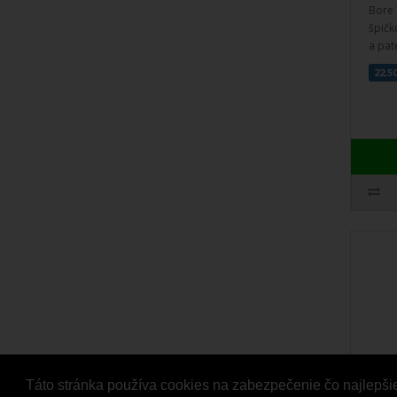
Bore 
špičk
a pat
22,5
Táto stránka používa cookies na zabezpečenie čo najlepši