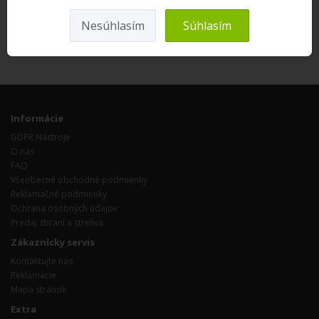
Nesúhlasím
Súhlasím
Informácie
GDPR Nástroje
O nás
FAQ
Všeobecné obchodné podmienky
Reklamačné podmienky
Ochrana osobných údajov
Predaj zbraní a streliva
Zákaznícky servis
Kontaktujte nás
Reklamácie
Mapa stránok
Extra