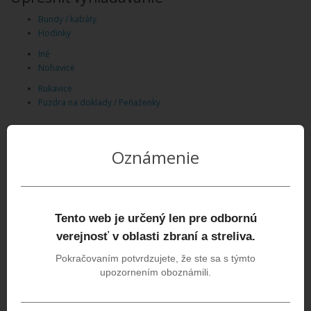
Bundy / kabáty
Hodinky
Iné
Nohavice
Rukavice
Puzdra na doklady / Peňaženky
Oznámenie
Tento web je určený len pre odbornú
verejnosť v oblasti zbraní a streliva.
Pokračovaním potvrdzujete, že ste sa s týmto
upozornením oboznámili.