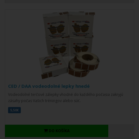
CED / DAA vodeodolné lepky hnedé
Vodeodolné terčové zálepky vhodné do každého počasia zakryjú
zásahy počas Vašich tréningov alebo súť..
5,50€
DO KOŠÍKA