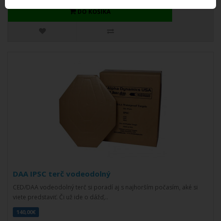
DO KOŠÍKA
DAA IPSC terč vodeodolný
CED/DAA vodeodolný terč si poradí aj s najhorším počasím, aké si
viete predstaviť. Či už ide o dážď,..
140,00€