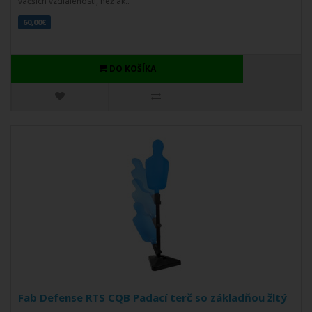
väčších vzdialeností, než ak..
60,00€
DO KOŠÍKA
Fab Defense RTS CQB Padací terč so základňou žltý