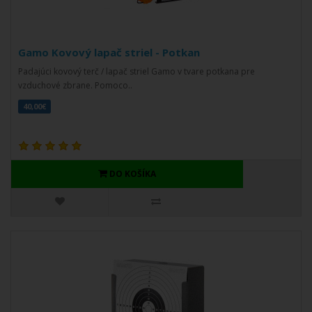
Gamo Kovový lapač striel - Potkan
Padajúci kovový terč / lapač striel Gamo v tvare potkana pre
vzduchové zbrane. Pomoco..
40,00€
DO KOŠÍKA