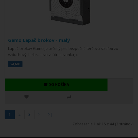
Gamo Lapač brokov - malý
Lapač brokov Gamo je určený pre bezpečnú terčovú streľbu zo
vzduchových zbraní vo vnútri aj vonku, c..
24,60€
DO KOŠÍKA
1
2
3
>
>|
Zobrazenie 1 až 15 z 44 (3 stránok)