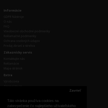
Informácie
GDPR Nástroje
O nás
FAQ
Všeobecné obchodné podmienky
Reklamačné podmienky
Ochrana osobných údajov
Predaj zbraní a streliva
Zákaznícky servis
Kontaktujte nás
Reklamácie
Mapa stránok
Extra
Výrobcovia
Akciový tovar
Zavrieť
Účet
Účet
Táto stránka používa cookies na
Objednávka
zabezpečenie čo najlepšieho užívateľského