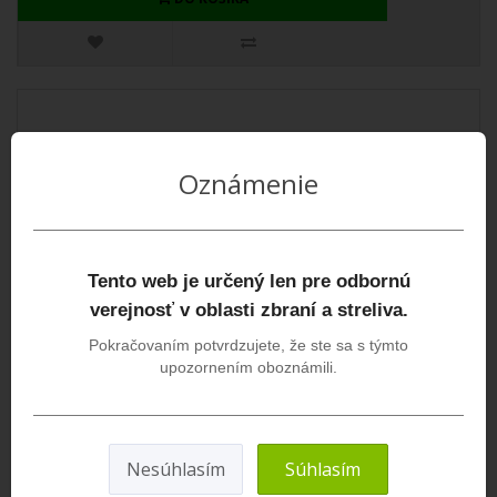
Oznámenie
Tento web je určený len pre odbornú
verejnosť v oblasti zbraní a streliva.
Pokračovaním potvrdzujete, že ste sa s týmto
DAA IPSC Scoring Overlay gauge
upozornením oboznámili.
Kalibrátor DAA IPSC vyrobený z pevného transparentného plastu s
hrúbkou 0,75 mm a rozmerov štandardn..
2,00€
Nesúhlasím
Súhlasím