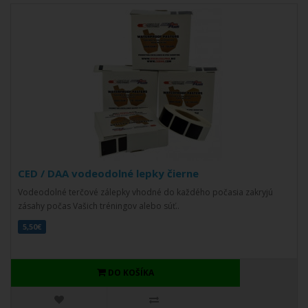
CED / DAA vodeodolné lepky čierne
Vodeodolné terčové zálepky vhodné do každého počasia zakryjú
zásahy počas Vašich tréningov alebo súť..
5,50€
DO KOŠÍKA