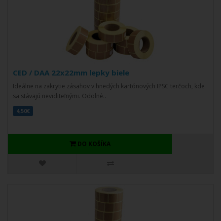
CED / DAA 22x22mm lepky biele
Ideálne na zakrytie zásahov v hnedých kartónových IPSC terčoch, kde
sa stávajú neviditeľnými. Odolné..
4,50€
DO KOŠÍKA