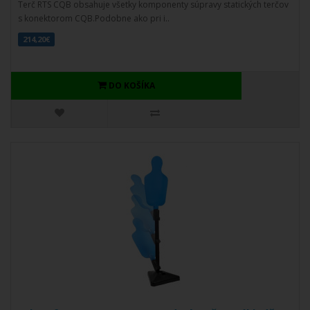
Terč RTS CQB obsahuje všetky komponenty súpravy statických terčov
s konektorom CQB.Podobne ako pri i..
214,20€
DO KOŠÍKA