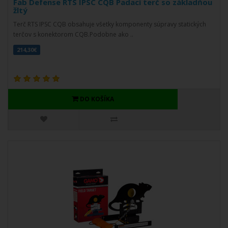
Fab Defense RTS IPSC CQB Padací terč so základňou
žltý
Terč RTS IPSC CQB obsahuje všetky komponenty súpravy statických
terčov s konektorom CQB.Podobne ako ..
214,30€
DO KOŠÍKA