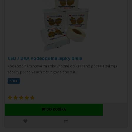
CED / DAA vodeodolné lepky biele
Vodeodolné terčové zálepky vhodné do každého počasia zakryjú
zásahy počas Vašich tréningov alebo súť..
5,10€
DO KOŠÍKA