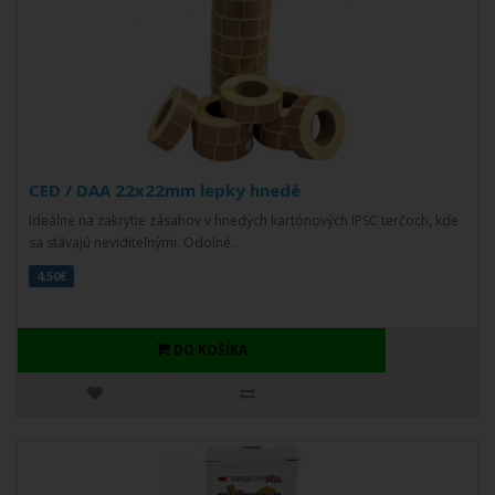
CED / DAA 22x22mm lepky hnedé
Ideálne na zakrytie zásahov v hnedých kartónových IPSC terčoch, kde
sa stávajú neviditeľnými. Odolné..
4,50€
DO KOŠÍKA