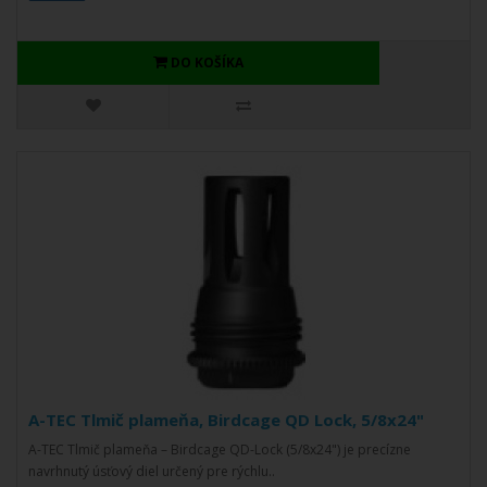
DO KOŠÍKA
A-TEC Tlmič plameňa, Birdcage QD Lock, 5/8x24"
A-TEC Tlmič plameňa – Birdcage QD-Lock (5/8x24") je precízne
navrhnutý úsťový diel určený pre rýchlu..