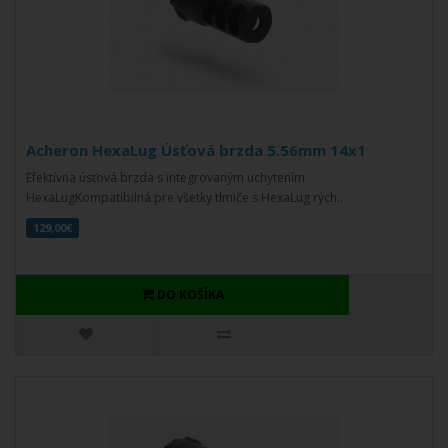
Acheron HexaLug Úsťová brzda 5.56mm 14x1
Efektívna úsťová brzda s integrovaným uchytením
HexaLugKompatibilná pre všetky tlmiče s HexaLug rých..
129,00€
DO KOŠÍKA