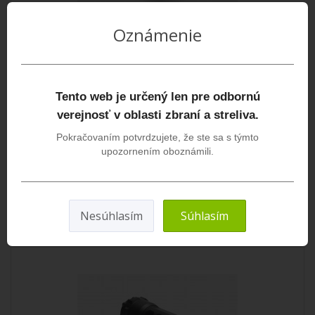
Oznámenie
Acheron HexaLug Úsťová brzda 5.56mm 1/2" - 28
UNEF
Efektívna úsťová brzda s integrovaným uchytením
Tento web je určený len pre odbornú
HexaLugKompatibilná pre všetky tlmiče s HexaLug rých..
verejnosť v oblasti zbraní a streliva.
159,00€
Pokračovaním potvrdzujete, že ste sa s týmto
upozornením oboznámili.
DO KOŠÍKA
Nesúhlasím
Súhlasím