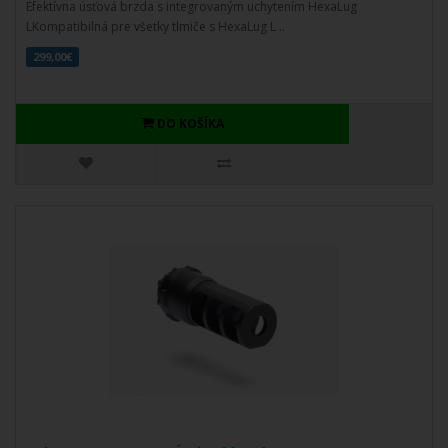
Efektívna úsťová brzda s integrovaným uchytením HexaLug
LKompatibilná pre všetky tlmiče s HexaLug L ..
299,00€
DO KOŠÍKA