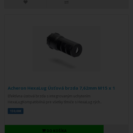
Acheron HexaLug Úsťová brzda 7,62mm M15 x 1
Efektívna úsťová brzda s integrovaným uchytením
HexaLugKompatibilná pre všetky tlmiče s HexaLug rých..
159,00€
DO KOŠÍKA