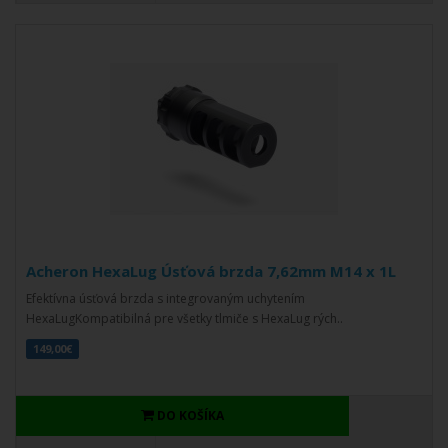
Acheron HexaLug Úsťová brzda 7,62mm M14 x 1L
Efektívna úsťová brzda s integrovaným uchytením
HexaLugKompatibilná pre všetky tlmiče s HexaLug rých..
149,00€
DO KOŠÍKA