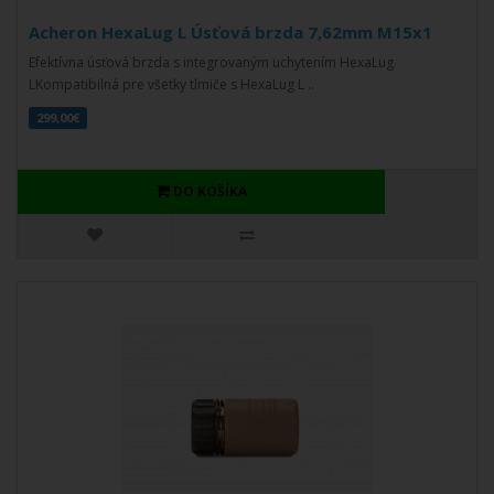
Acheron HexaLug L Úsťová brzda 7,62mm M15x1
Efektívna úsťová brzda s integrovaným uchytením HexaLug
LKompatibilná pre všetky tlmiče s HexaLug L ..
299,00€
DO KOŠÍKA