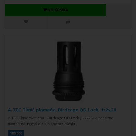
DO KOŠÍKA
A-TEC Tlmič plameňa, Birdcage QD Lock, 1/2x28
A-TEC Tlmič plameňa – Birdcage QD-Lock (1/2x28) je precízne
navrhnutý úsťový diel určený pre rýchlu ..
180,00€