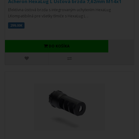
Acheron HexaLug L Úsťová brzda 7,62mm M14x1
Efektívna úsťová brzda s integrovaným uchytením HexaLug
LKompatibilná pre všetky tlmiče s HexaLug L ..
299,00€
DO KOŠÍKA