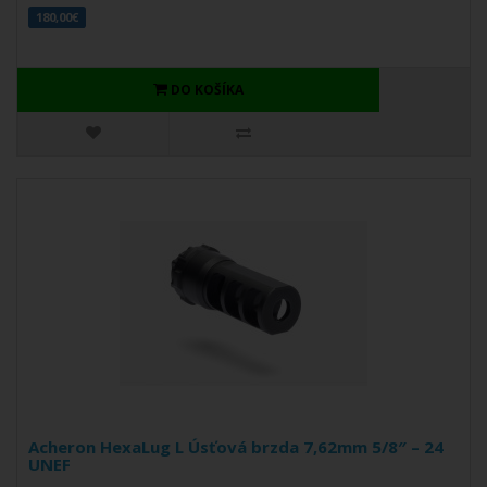
180,00€
DO KOŠÍKA
Acheron HexaLug L Úsťová brzda 7,62mm 5/8″ – 24
UNEF