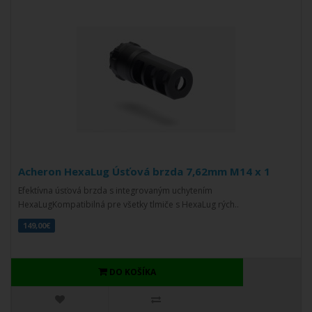
Acheron HexaLug Úsťová brzda 7,62mm M14 x 1
Efektívna úsťová brzda s integrovaným uchytením
HexaLugKompatibilná pre všetky tlmiče s HexaLug rých..
149,00€
DO KOŠÍKA