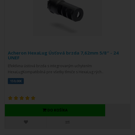
Acheron HexaLug Úsťová brzda 7,62mm 5/8″ - 24
UNEF
Efektívna úsťová brzda s integrovaným uchytením
HexaLugKompatibilná pre všetky tlmiče s HexaLug rých..
159,00€
DO KOŠÍKA