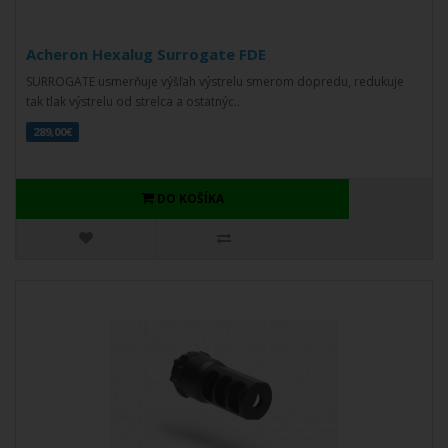
Acheron Hexalug Surrogate FDE
SURROGATE usmerňuje výšľah výstrelu smerom dopredu, redukuje
tak tlak výstrelu od strelca a ostatnýc..
289,00€
DO KOŠÍKA