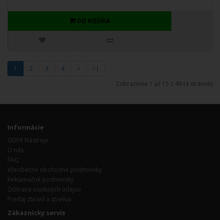
DO KOŠÍKA
1
2
3
4
>
>|
Zobrazenie 1 až 15 z 49 (4 stránok)
Informácie
GDPR Nástroje
O nás
FAQ
Všeobecné obchodné podmienky
Reklamačné podmienky
Ochrana osobných údajov
Predaj zbraní a streliva
Zákaznícky servis