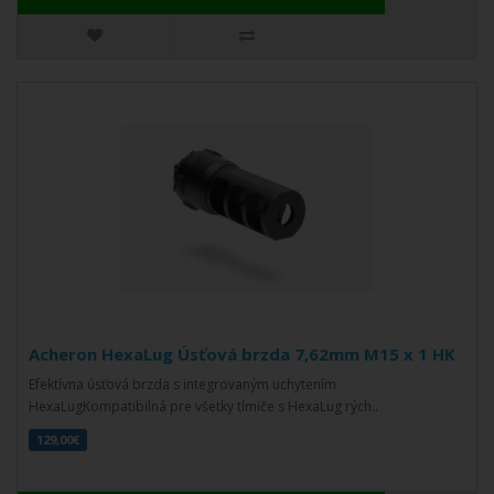
Acheron HexaLug Úsťová brzda 7,62mm M15 x 1 HK
Efektívna úsťová brzda s integrovaným uchytením
HexaLugKompatibilná pre všetky tlmiče s HexaLug rých..
129,00€