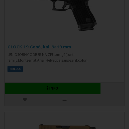
GLOCK 19 Gen6, kal. 9×19 mm
LEN OSOBNÝ ODBER NA ZP! .bm-g6{font-
family:Montserrat,Arial,Helvetica,sans-serif;color:..
860,00€
INFO