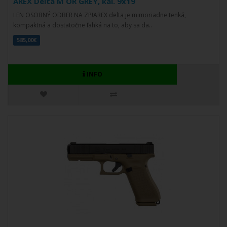
AREX Delta M OR GREY, kal. 9x19
LEN OSOBNÝ ODBER NA ZP!AREX delta je mimoriadne tenká,
kompaktná a dostatočne ľahká na to, aby sa da..
585,00€
INFO