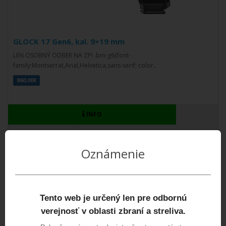
GLOCK 17 Gen6, kal. 9×19 mm
LEN OSOBNÝ ODBER NA ZP! .bm-g6{font-
family:Montserrat,Arial,Helvetica,sans-serif; color..
860,00€
INFO
Oznámenie
Tento web je určený len pre odbornú
verejnosť v oblasti zbraní a streliva.