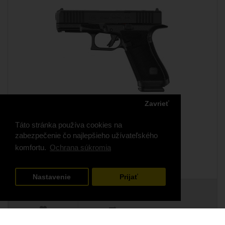
Zavrieť
GLOCK 45 Gen6, kal. 9×19 mm
Táto stránka používa cookies na
LEN OSOBNÝ ODBER NA ZP! .bm-g6{font-
zabezpečenie čo najlepšieho užívateľského
family:Montserrat,Arial,Helvetica,sans-serif;color:..
komfortu.
Ochrana súkromia
860,00€
Nastavenie
Prijať
INFO