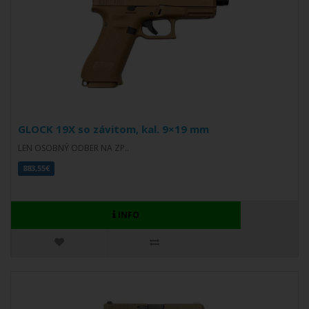
GLOCK 19X so závitom, kal. 9×19 mm
LEN OSOBNÝ ODBER NA ZP..
883,55€
INFO