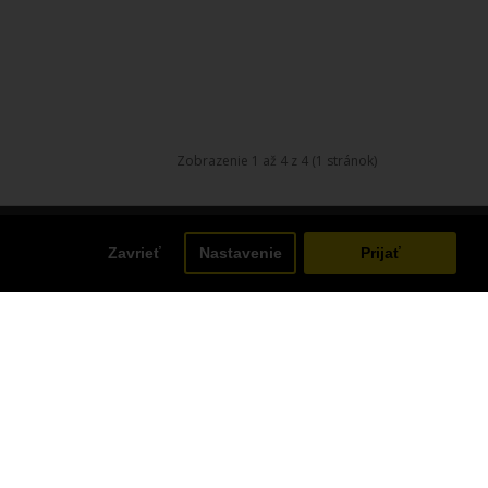
Zobrazenie 1 až 4 z 4 (1 stránok)
Zavrieť
Nastavenie
Prijať
Účet
Účet
Objednávka
Obľúbené produkty
Prihláste / odhláste sa z odoberania noviniek