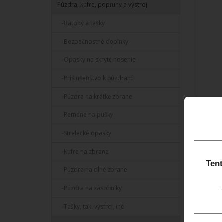
Púzdra, kufre, popruhy a výstroj
-Batohy a tašky
-Bezpečnostné doplnky
-Opasky na skryté nosenie
-Príslušenstvo k púzdram
-Púzdra na krátke zbrane
-Remene na pušky
Cyta
L
-Strelecké opasky
Ľahký
takti
-Kufre na zbrane
rezan
Tent
-Púzdra na dlhé zbrane
173,
-Púzdra na zásobníky
-Tašky, tak. výstroj, iné
S