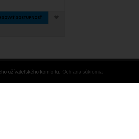
LEDOVAŤ DOSTUPNOSŤ
eho užívateľského komfortu.
Ochrana súkromia
cky servis
Extra
te nás
Výrobcovia
ie
Akciový tovar
ánok