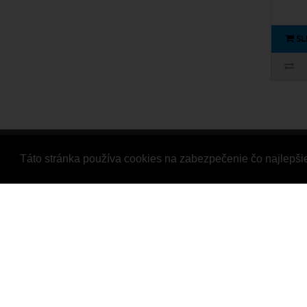
S
Táto stránka používa cookies na zabezpečenie čo najlepši
Informácie
Zákazní
GDPR Nástroje
Kontaktuj
O nás
Reklamác
FAQ
Mapa str
Všeobecné obchodné podmienky
Reklamačné podmienky
Ochrana osobných údajov
Predaj zbraní a streliva