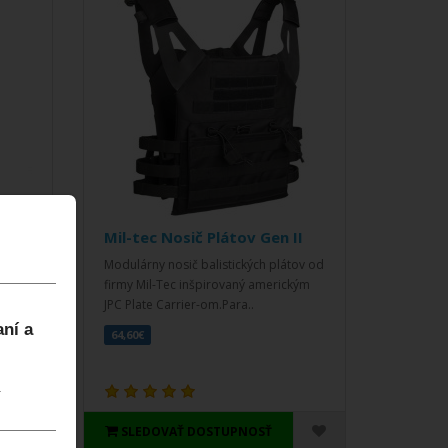
tov
Mil-tec Nosič Plátov Gen II
Modulárny nosič balistických plátov od
firmy Mil-Tec inšpirovaný americkým
erom
JPC Plate Carrier-om.Para..
aní a
64,60€
.
SLEDOVAŤ DOSTUPNOSŤ