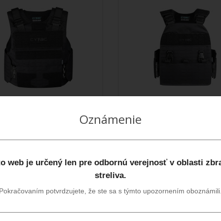
Oznámenie
c Taktický nosič plátov
Cytac Taktický nosič plá
M
, pohodlný, nízkoprofilový,
Ľahký, pohodlný, nízkoprofilový,
cký nosič plátov Cytac z laserom
taktický nosič plátov Cytac z las
ého proti-požiarneho nyl..
rezaného proti-požiarneho nyl..
o web je určený len pre odbornú verejnosť v oblasti zbr
20€
214,20€
streliva.
Pokračovaním potvrdzujete, že ste sa s týmto upozornením oboznámili
LEDOVAŤ DOSTUPNOSŤ
SLEDOVAŤ DOSTUPNOSŤ