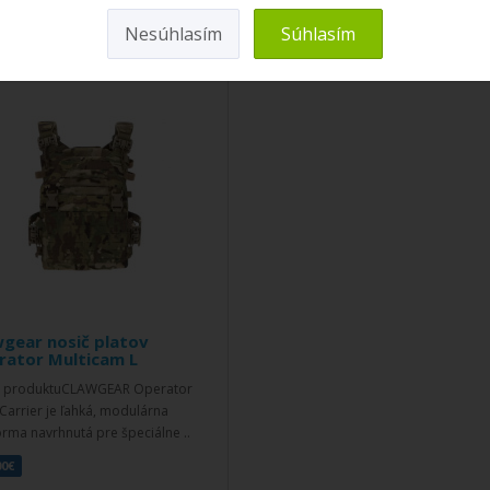
Nesúhlasím
Súhlasím
gear nosič platov
rator Multicam L
s produktuCLAWGEAR Operator
 Carrier je ľahká, modulárna
orma navrhnutá pre špeciálne ..
00€