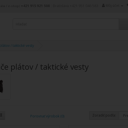
Môj účet
+421 915 921 508
|
Bratislava +421 951 046 583
ála / e-shop)
látov / taktické vesty
če plátov / taktické vesty
Zoradiť podľa:
Porovnať výrobok (0)