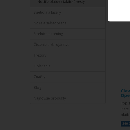
-Nosiče plátov / taktické vesty
Svietidlá a lasery
Nože a sebaobrana
Strelnica a tréning
Čistenie a zbrojárstvo
Trezory
Oblečenie
Značky
Blog
Claw
Ope
Najnovšie produkty
Popi
Plate
platf
369,