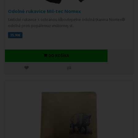
Odolné rukavice Mil-tec Nomex
taktické rukavice s ochranou kĺbovtepelne odolná tkanina Nomex®
odolná proti popáleniuz vnútornej st..
35,90€
DO KOŠÍKA