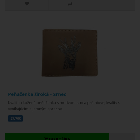
Peňaženka široká - Srnec
Kvalitná kožená peňaženka s motívom srnca prémiovej kvality s
vynikajúcim a jemným spracov..
27,70€
DO KOŠÍKA