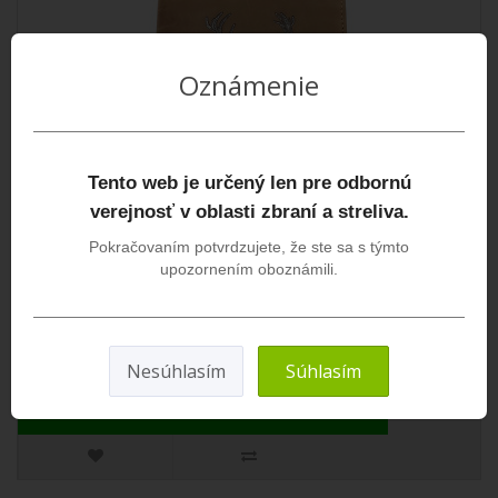
Oznámenie
Tento web je určený len pre odbornú
verejnosť v oblasti zbraní a streliva.
Peňaženka široká - Jeleň
Pokračovaním potvrdzujete, že ste sa s týmto
Kvalitná kožená peňaženka s motívom jeleňa prémiovej kvality s
upozornením oboznámili.
vynikajúcim a jemným spracovaním..
27,70€
Nesúhlasím
Súhlasím
DO KOŠÍKA