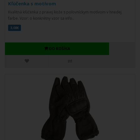
Kľúčenka s motívom
Kvalitná kľúčenka z pravej kože s poľovníckym motívom v hnedej
farbe. Vzor: o konkrétny vzor sa info..
3,08€
DO KOŠÍKA