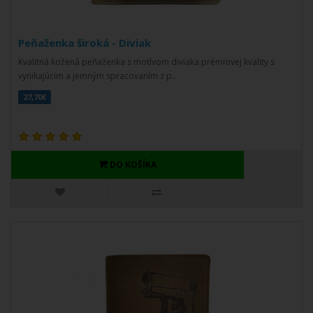
Peňaženka široká - Diviak
Kvalitná kožená peňaženka s motívom diviaka prémiovej kvality s
vynikajúcim a jemným spracovaním z p..
27,70€
DO KOŠÍKA