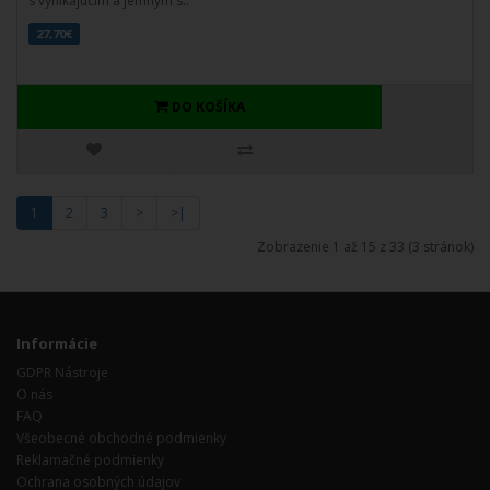
s vynikajúcim a jemným s..
27,70€
DO KOŠÍKA
1
2
3
>
>|
Zobrazenie 1 až 15 z 33 (3 stránok)
Informácie
GDPR Nástroje
O nás
FAQ
Všeobecné obchodné podmienky
Reklamačné podmienky
Ochrana osobných údajov