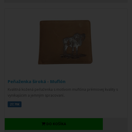
Peňaženka široká - Muflón
Kvalitná kožená peňaženka s motívom muflóna prémiovej kvality s
vynikajúcim a jemným spracovaní..
27,70€
DO KOŠÍKA