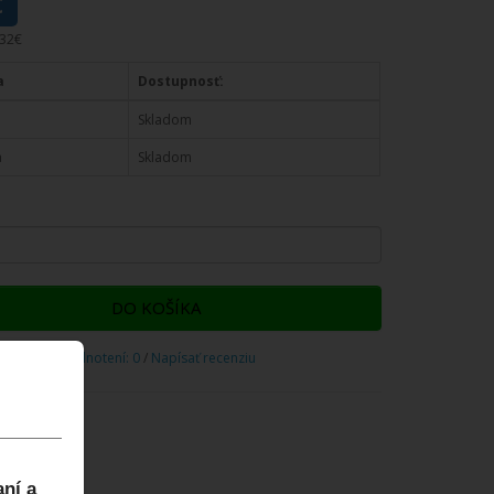
€
,32€
a
Dostupnosť:
Skladom
a
Skladom
DO KOŠÍKA
Počet hodnotení: 0
/
Napísať recenziu
aní a