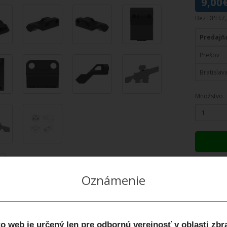
9,00
Bez DPH:7
Predajň
Prešov
Bratislav
Množstvo
Recenzie (0)
Oznámenie
or VAS Offset montáž 45°
RA-SM7)
ový offset adaptér zo systému
Vector Adapter System
o web je určený len pre odbornú verejnosť v oblasti zbr