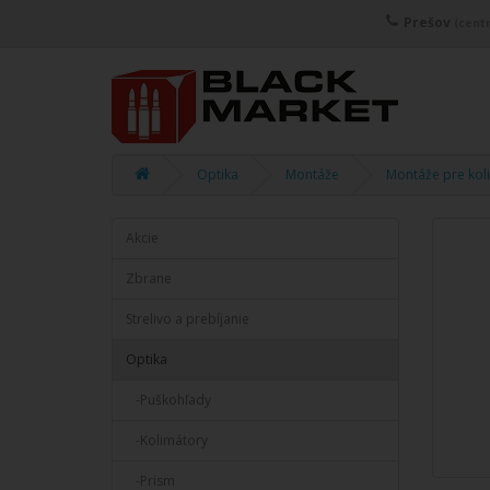
Prešov
(centr
Optika
Montáže
Montáže pre kol
Akcie
Zbrane
Strelivo a prebíjanie
Optika
-Puškohľady
-Kolimátory
-Prism