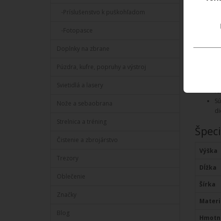
(VAS)
. U
-Príslušenstvo k puškohľadom
hlavnej o
-Fotopasce
Vlast
Doplnky na zbrane
Ko
fl
Púzdra, kufre, popruhy a výstroj
Ko
SC
Svietidlá a lasery
fo
Sú
Nože a sebaobrana
di
Strelnica a tréning
Špeci
Čistenie a zbrojárstvo
Výška
Trezory
Dĺžka
Oblečenie
Šírka
Značky
Materi
Blog
Hmotn