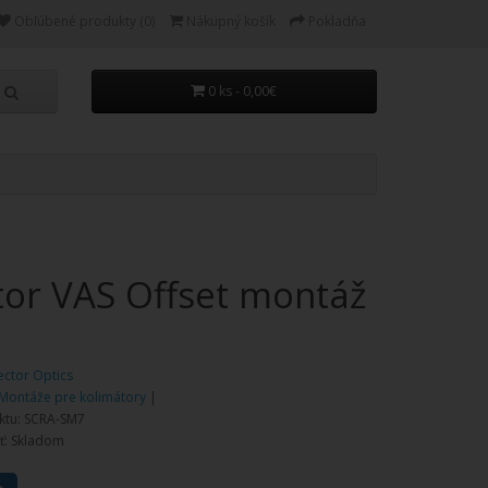
Obľúbené produkty (0)
Nákupný košík
Pokladňa
0 ks - 0,00€
tor VAS Offset montáž
ector Optics
Montáže pre kolimátory
|
ktu: SCRA-SM7
ť: Skladom