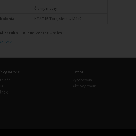
Čierny matný
balenia
Kľúč T15 Torx, skrutky M4x9
á záruka T-VIP od Vector Optics.
RA-SM7
cky servis
Extra
te nás
Výrobcovia
ie
Akciový tovar
ánok