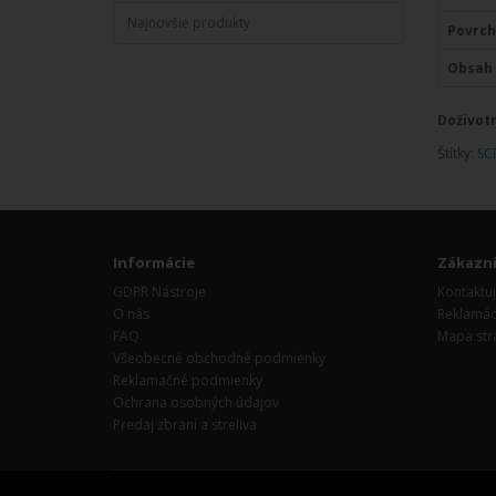
Najnovšie produkty
Povrch
Obsah 
Doživotn
Štítky:
SC
Informácie
Zákazní
GDPR Nástroje
Kontaktuj
O nás
Reklamác
FAQ
Mapa str
Všeobecné obchodné podmienky
Reklamačné podmienky
Ochrana osobných údajov
Predaj zbraní a streliva