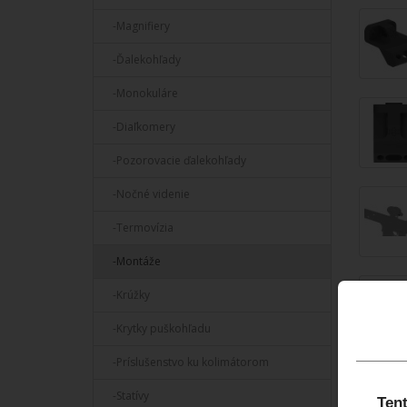
-Magnifiery
-Ďalekohľady
-Monokuláre
-Diaľkomery
-Pozorovacie ďalekohľady
-Nočné videnie
-Termovízia
-Montáže
Popis
-Krúžky
-Krytky puškohľadu
Vect
(SC
-Príslušenstvo ku kolimátorom
-Statívy
45-stupň
Tent