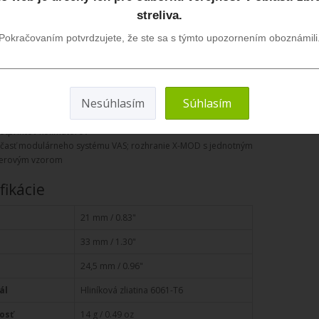
možňuje bočné uchytenie kolimátora pod uhlom 45° popri
streliva.
ptike pre rýchly prechod na streľbu na blízko.
Pokračovaním potvrdzujete, že ste sa s týmto upozornením oboznámili
nosti
mpatibilný s montážami SCRA-75, SCRA-76 a SCRA-77 –
exibilná offset inštalácia kolimátora pre rýchle prechody na cieľ
Nesúhlasím
Súhlasím
mpatibilný s adaptérmi SCRA-MOJ1, SCRA-GIN1, SCRA-RUM1,
RA-MGT1 a SCRA-VOD1 – bezpečné uchytenie rôznych
otprintov kolimátorov
časť modulárneho systému VAS; rozhranie X-MOD s jednotným
erovým vzorom
fikácie
21 mm / 0.83"
33 mm / 1.30"
24,5 mm / 0.96"
ál
Hliníková zliatina 6061-T6
osť
14 g / 0.49 oz