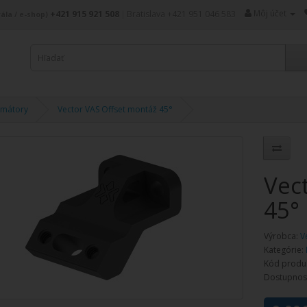
Môj účet
+421 915 921 508
|
Bratislava +421 951 046 583
ála / e-shop)
imátory
Vector VAS Offset montáž 45°
Vec
45°
Výrobca:
V
Kategórie:
Kód produ
Dostupnos