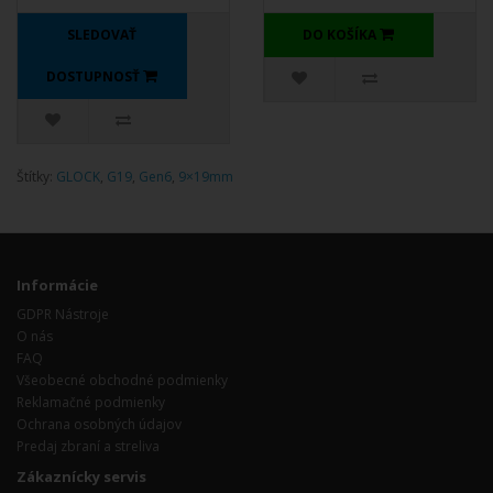
SLEDOVAŤ
DO KOŠÍKA
DOSTUPNOSŤ
Štítky:
GLOCK
,
G19
,
Gen6
,
9×19mm
Informácie
GDPR Nástroje
O nás
FAQ
Všeobecné obchodné podmienky
Reklamačné podmienky
Ochrana osobných údajov
Predaj zbraní a streliva
Zákaznícky servis