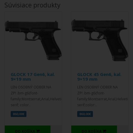
Súvisiace produkty
GLOCK 17 Gen6, kal.
GLOCK 45 Gen6, kal.
9×19 mm
9×19 mm
LEN OSOBNÝ ODBER NA
LEN OSOBNÝ ODBER NA
ZP! .bm-g6{font-
ZP! .bm-g6{font-
family:Montserrat,Arial,Helvetica,sans-
family:Montserrat,Arial,Helvetica
serif; color..
serif;color:..
860,00€
860,00€
DO KOŠÍKA
DO KOŠÍKA