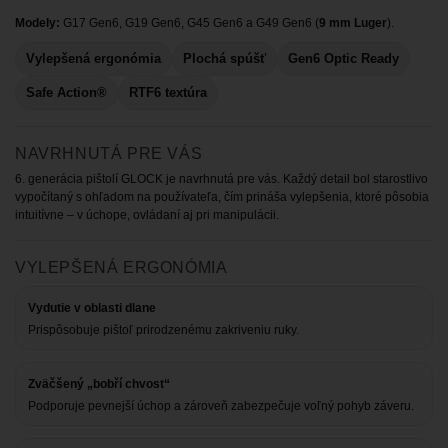
Modely:
G17 Gen6, G19 Gen6, G45 Gen6 a G49 Gen6 (
9 mm Luger
).
Vylepšená ergonómia
Plochá spúšť
Gen6 Optic Ready
Safe Action®
RTF6 textúra
NAVRHNUTÁ PRE VÁS
6. generácia pištolí GLOCK je navrhnutá pre vás. Každý detail bol starostlivo
vypočítaný s ohľadom na používateľa, čím prináša vylepšenia, ktoré pôsobia
intuitívne – v úchope, ovládaní aj pri manipulácii.
VYLEPŠENÁ ERGONÓMIA
Vydutie v oblasti dlane
Prispôsobuje pištoľ prirodzenému zakriveniu ruky.
Zväčšený „bobří chvost“
Podporuje pevnejší úchop a zároveň zabezpečuje voľný pohyb záveru.