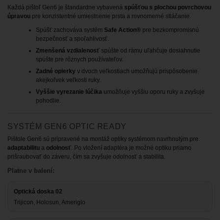
Každá pištoľ Gen6 je štandardne vybavená
spúšťou s plochou povrchovou
úpravou
pre konzistentné umiestnenie prsta a rovnomerné stláčanie.
Spúšť zachováva systém
Safe Action®
pre bezkompromisnú
bezpečnosť a spoľahlivosť.
Zmenšená vzdialenosť
spúšte od rámu uľahčuje dosiahnutie
spúšte pre rôznych používateľov.
Zadné opierky
v dvoch veľkostiach umožňujú prispôsobenie
akejkoľvek veľkosti ruky.
Vyššie vyrezanie lúčika
umožňuje vyššiu oporu ruky a zvyšuje
pohodlie.
SYSTÉM GEN6 OPTIC READY
Pištole Gen6 sú pripravené na montáž optiky systémom navrhnutým pre
adaptabilitu
a
odolnosť
. Po vložení adaptéra je možné optiku priamo
prišraubovať do záveru, čím sa zvyšuje odolnosť a stabilita.
Platne v balení:
Optická doska 02
Trijicon, Holosun, Ameriglo