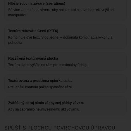
Hlbšie zuby na závare (serrations)
Sú viac zahnuté do záveru, aby bol kontakt s povrchom citlivejší pri
manipulácii.
Textúra rukoväte Gen6 (RTF6)
Kombinuje dve textúry do jednej – dokonalá kombinácia výkonu a
pohodlia.
Rozšírená textúrovaná plocha
Textúra siaha vyššie na rám pre maximálny úchop.
Textúrovaná a predĺžená opierka palca
Pre lepšiu kontrolu počas spätného rázu.
Zväčšený okraj okolo záchytnej páčky záveru
Aby sa zabránilo neúmyselnému aktivovaniu.
SPÚŠŤ S PLOCHOU POVRCHOVOU ÚPRAVOU