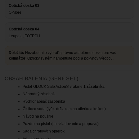
Optická doska 03
C-More
Optická doska 04
Leupold, EOTECH
Dôležité:
Nezabudnite vybrať správnu adaptérnu dosku pre váš
kolimátor
. Optický systém namontujte podľa pokynov výrobcu.
OBSAH BALENIA (GEN6 SET)
Pištoľ GLOCK Safe Action® vrátane
1 zásobníka
Náhradný zásobník
Rýchlonabíjač zásobníka
Čistiaca sada (tyč s držiakom na utierku a kefkou)
Návod na použitie
Puzdro na pištoľ (na skladovanie a prepravu)
Sada chrbtových opierok
Adaptérne dosky