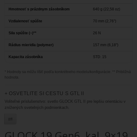
Hmotnosť s prázdnym zásobníkom
640 g (22,58 oz)
Vzdialenosť spúšte
70 mm (2,76")
Sila spúšte (~)**
26 N
Rádius mieridla (polymer)
157 mm (6,18")
Kapacita zásobníka
STD. 15
* Hodnoty sa môžu líšiť podľa konkrétneho modelu/konfigurácie. ** Približná
hodnota.
+ OSVETLITE SI CESTU S GTL II
Voliteľné príslušenstvo: svetlo GLOCK GTL II pre lepšiu orientáciu v
znížených svetelných podmienkach.
GLOCK 19 Gen6, kal. 9×19