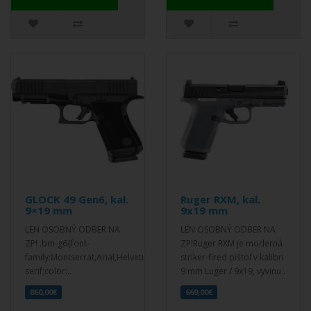
GLOCK 49 Gen6, kal.
Ruger RXM, kal.
9×19 mm
9x19 mm
LEN OSOBNÝ ODBER NA
LEN OSOBNÝ ODBER NA
ZP! .bm-g6{font-
ZP!Ruger RXM je moderná
family:Montserrat,Arial,Helvetica,sans-
striker-fired pištoľ v kalibri
serif;color:..
9 mm Luger / 9x19, vyvinu..
860,00€
669,00€