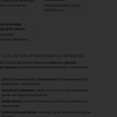
 siaha vyššie na rám pre
lny a konzistentný
Pre lepšiu kontrolu počas
spätného rázu.
ný okraj okolo
nej páčky záveru
 zabrániť
elnému aktivovaniu.
Ť S PLOCHOU POVRCHOVOU ÚPRAVOU
štoľ Gen6 je štandardne vybavená
spúšťou s plochou
ou úpravou
pre konzistentné umiestnenie prsta a rovnomerné
Spúšť zachováva systém
Safe Action®
pre bezkompromisnú
bezpečnosť a spoľahlivosť.
Zmenšená vzdialenosť
spúšte od rámu uľahčuje dosiahnutie
spúšte pre rôznych používateľov.
Zadné opierky
v dvoch veľkostiach umožňujú prispôsobenie
veľkosti ruky.
Vyššie vyrezanie lúčika
umožňuje vyššiu oporu ruky a zvyšuje