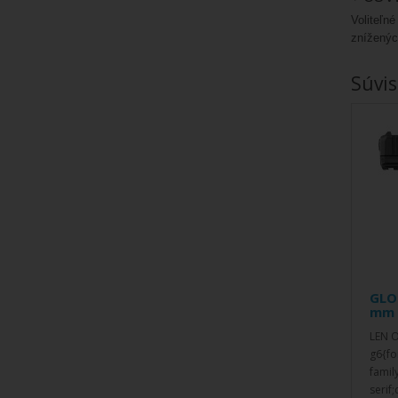
Voliteľné
zníženýc
Súvis
GLOC
mm
LEN 
g6{fo
famil
serif;