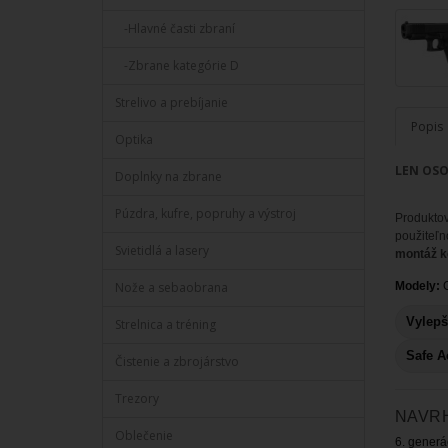
-Hlavné časti zbraní
-Zbrane kategórie D
Strelivo a prebíjanie
Popis
Optika
LEN OSO
Doplnky na zbrane
Púzdra, kufre, popruhy a výstroj
Produkto
použiteľn
Svietidlá a lasery
montáž k
Nože a sebaobrana
Modely:
G
Vylep
Strelnica a tréning
Safe A
Čistenie a zbrojárstvo
Trezory
NAVR
Oblečenie
6. generá