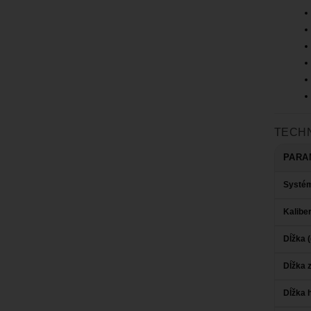
TECHN
PARA
Systé
Kalibe
Dĺžka 
Dĺžka 
Dĺžka 