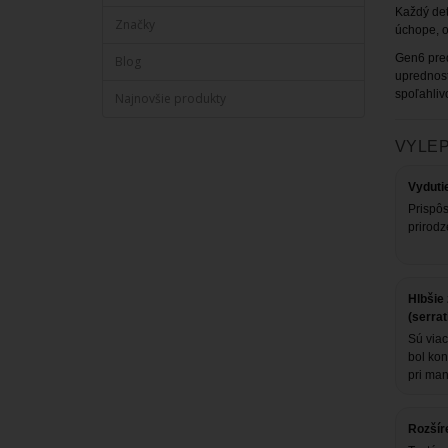
Každý deta
Značky
úchope, o
Gen6 pred
Blog
uprednost
spoľahlivo
Najnovšie produkty
VYLE
Vydutie
Prispôs
prirodz
Hlbšie
(serrat
Sú viac
bol kon
pri man
Rozšír