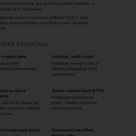
il je premyslený tak, aby zlepšenia pôsobili intuitívne – v
vládaní aj pri manipulácii.
stavuje evolúciu osvedčenej platformy GLOCK, ktorá
ňuje výkon používateľa, ergonómiu a novú generáciu
sti.
PŠENÁ ERGONÓMIA
 v oblasti dlane
Zväčšený „bobří chvost“
obuje pištoľ
Podporuje pevnejší úchop a
enému zakriveniu ruky.
zároveň zabezpečuje voľný
pohyb záveru.
 zuby na závare
Textúra rukoväte Gen6 (RTF6)
ions)
Kombinuje dve textúry do
 zahnuté do záveru, aby
jednej – ideálna rovnováha
takt s povrchom citlivejší
výkonu a pohodlia.
ipulácii.
ená textúrovaná plocha
Textúrovaná a predĺžená
opierka palca