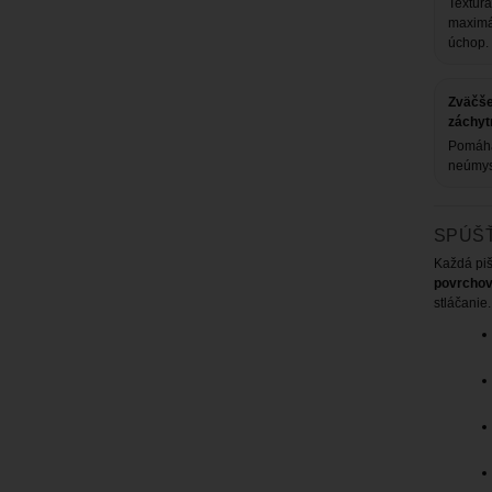
Textúra
maximá
úchop.
Zväčše
záchyt
Pomáha
neúmys
SPÚŠ
Každá pi
povrchov
stláčanie.