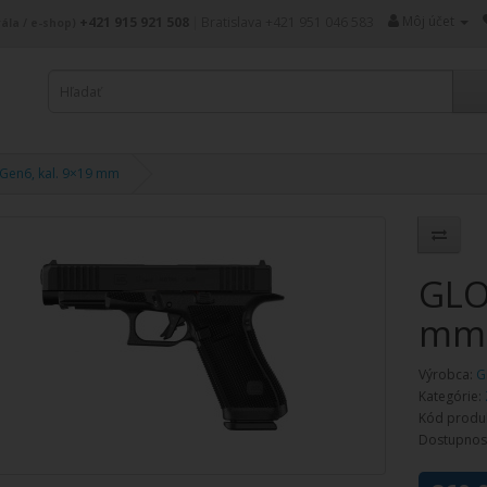
Môj účet
+421 915 921 508
|
Bratislava +421 951 046 583
ála / e-shop)
Gen6, kal. 9×19 mm
GLO
mm
Výrobca:
G
Kategórie:
Kód produ
Dostupnos