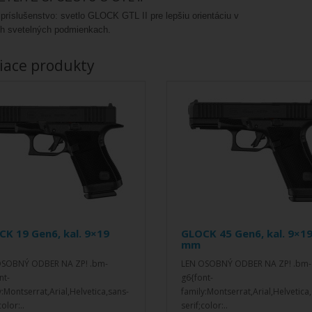
 príslušenstvo: svetlo GLOCK GTL II pre lepšiu orientáciu v
h svetelných podmienkach.
iace produkty
K 19 Gen6, kal. 9×19
GLOCK 45 Gen6, kal. 9×1
mm
OSOBNÝ ODBER NA ZP! .bm-
LEN OSOBNÝ ODBER NA ZP! .bm-
nt-
g6{font-
y:Montserrat,Arial,Helvetica,sans-
family:Montserrat,Arial,Helvetica
color:..
serif;color:..