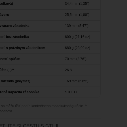
celková)
34,4 mm (1,35")
záveru
25,5 mm (1,00")
vrátane zásobníka
139 mm (5,47")
sť bez zásobníka
600 g (21,16 oz)
sť s prázdnym zásobníkom
680 g (23,99 oz)
enosť spúšte
70 mm (2,76")
úšte (~)**
26 N
 mieridla (polymer)
169 mm (6,65")
rdná kapacita zásobníka
STD. 17
 sa môžu líšiť podľa konkrétneho modelu/konfigurácie. **
 hodnota.
ETLITE SI CESTU S GTL II