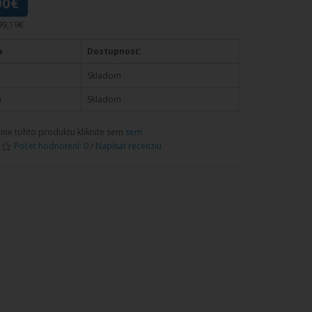
00€
99,19€
a
Dostupnosť:
Skladom
a
Skladom
nie tohto produktu kliknite sem
sem
Počet hodnotení: 0
/
Napísať recenziu