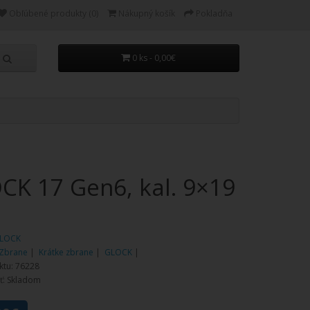
Obľúbené produkty (0)
Nákupný košík
Pokladňa
0 ks - 0,00€
CK 17 Gen6, kal. 9×19
LOCK
Zbrane
|
Krátke zbrane
|
GLOCK
|
ktu: 76228
ť: Skladom