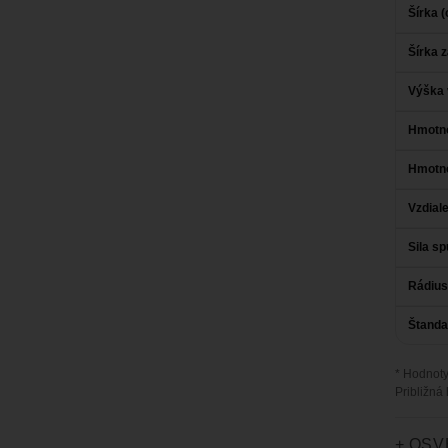
Šírka (
Šírka 
Výška 
Hmotno
Hmotno
Vzdial
Sila sp
Rádius
Štanda
* Hodnoty
Približná
+ OSV