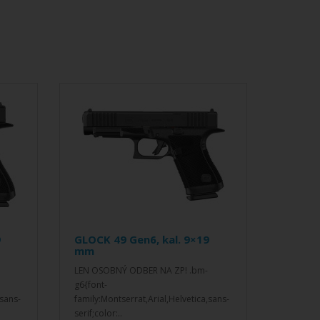
9
GLOCK 49 Gen6, kal. 9×19
mm
LEN OSOBNÝ ODBER NA ZP! .bm-
g6{font-
,sans-
family:Montserrat,Arial,Helvetica,sans-
serif;color:..