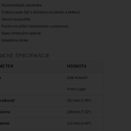
Rýchlonabíjač zásobníka
Čistiaca sada (tyč s držiakom na utierku a kefkou)
Návod na použitie
Puzdro na pištoľ (skladovanie a preprava)
Sada chrbtových opierok
Adaptérne dosky
ICKÉ ŠPECIFIKÁCIE
METER
HODNOTA
m
Safe Action®
r
9 mm Luger
(celková)*
202 mm (7,95")
záveru
186 mm (7,32")
hlavne
114 mm (4,49")