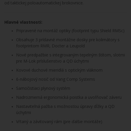
od taktickej poloautomatickej brokovnice.
Hlavné vlastnosti:
Pripravené na montáž optiky (footprint typu Shield RMSc)
Obsahuje 3 prídavné montážne dosky pre kolimátory s
footprintom RMR, Docter a Leupold
Nové predpažbie s integrovaným tepelným štítom, slotmi
pre M-Lok príslušenstvo a QD úchytmi
Kovové duchové mieridlá s optickým vláknom
6-nábojový nosič od Vang Comp Systems
Samočistiaci plynový systém
Nadrozmerná ergonomická poistka a uvoľňovač záveru
Nastaviteľná pažba s možnosťou úpravy dĺžky a QD
úchytmi
Vŕtaný a závitovaný rám (pre ďalšie montáže)