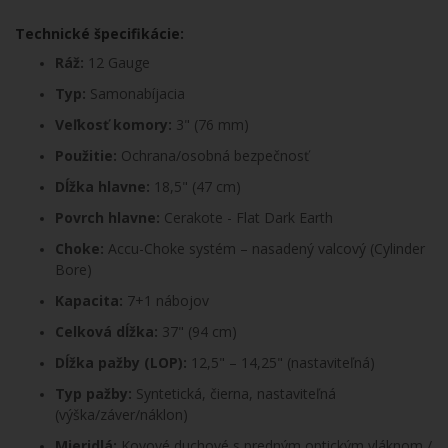
Technické špecifikácie:
Ráž:
12 Gauge
Typ:
Samonabíjacia
Veľkosť komory:
3" (76 mm)
Použitie:
Ochrana/osobná bezpečnosť
Dĺžka hlavne:
18,5" (47 cm)
Povrch hlavne:
Cerakote - Flat Dark Earth
Choke:
Accu-Choke systém – nasadený valcový (Cylinder
Bore)
Kapacita:
7+1 nábojov
Celková dĺžka:
37" (94 cm)
Dĺžka pažby (LOP):
12,5" – 14,25" (nastaviteľná)
Typ pažby:
Syntetická, čierna, nastaviteľná
(výška/záver/náklon)
Mieridlá:
Kovové duchové s predným optickým vláknom /