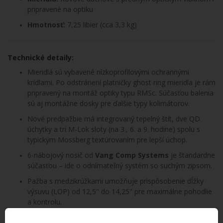
pripravené na optiku
Hmotnosť:
7,25 libier (cca 3,3 kg)
Technické detaily:
Mieridlá sú vybavené nízkoprofilovými ochrannými
krídlami. Po odstránení platničky ghost ring mieridla je rám
pripravený na montáž optiky typu RMSc. Súčasťou balenia
sú aj montážne dosky pre ďalšie typy kolimátorov.
Nové predpažbie má integrovaný tepelný štít, dve QD
úchytky a tri M-Lok sloty (na 3., 6. a 9. hodine) spolu s
typickým Mossberg textúrovaním pre lepší úchop.
6-nábojový nosič od
Vang Comp Systems
je štandardne
súčasťou – ide o odnímateľný systém so suchým zipsom.
Pažba s medzikrúžkami umožňuje prispôsobenie dĺžky
výsuvu (LOP) od 12,5" do 14,25" pre maximálne pohodlie
a kontrolu.
Spoľahlivý plynový systém s nízkym trením zaručuje rýchly