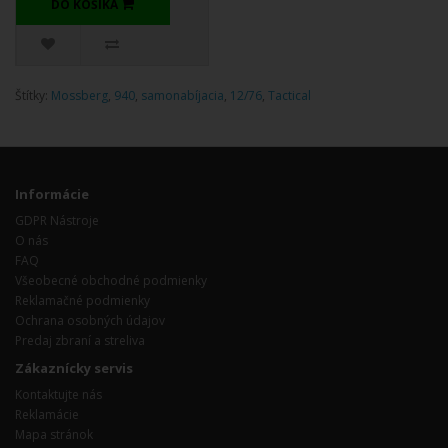
DO KOŠÍKA
Štítky:
Mossberg
,
940
,
samonabíjacia
,
12/76
,
Tactical
Informácie
GDPR Nástroje
O nás
FAQ
Všeobecné obchodné podmienky
Reklamačné podmienky
Ochrana osobných údajov
Predaj zbraní a streliva
Zákaznícky servis
Kontaktujte nás
Reklamácie
Mapa stránok