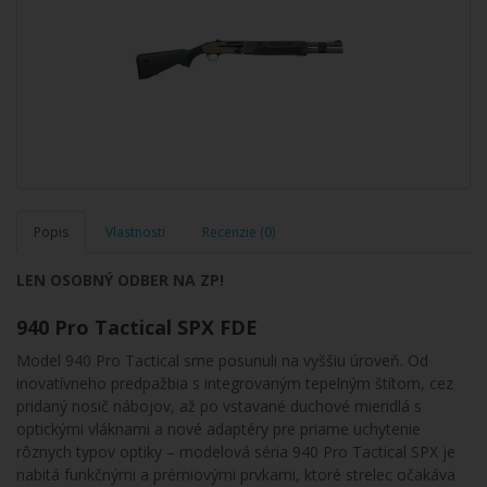
Popis
Vlastnosti
Recenzie (0)
LEN OSOBNÝ ODBER NA ZP!
940 Pro Tactical SPX FDE
Model 940 Pro Tactical sme posunuli na vyššiu úroveň. Od
inovatívneho predpažbia s integrovaným tepelným štítom, cez
pridaný nosič nábojov, až po vstavané duchové mieridlá s
optickými vláknami a nové adaptéry pre priame uchytenie
rôznych typov optiky – modelová séria 940 Pro Tactical SPX je
nabitá funkčnými a prémiovými prvkami, ktoré strelec očakáva