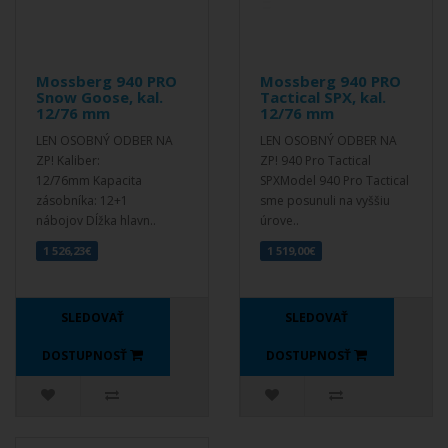
Mossberg 940 PRO
Mossberg 940 PRO
Snow Goose, kal.
Tactical SPX, kal.
12/76 mm
12/76 mm
LEN OSOBNÝ ODBER NA
LEN OSOBNÝ ODBER NA
ZP! Kaliber:
ZP! 940 Pro Tactical
12/76mm Kapacita
SPXModel 940 Pro Tactical
zásobníka: 12+1
sme posunuli na vyššiu
nábojov Dĺžka hlavn..
úrove..
1 526,23€
1 519,00€
SLEDOVAŤ
SLEDOVAŤ
DOSTUPNOSŤ
DOSTUPNOSŤ