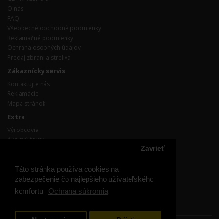
O nás
FAQ
Všeobecné obchodné podmienky
Reklamačné podmienky
Ochrana osobných údajov
Predaj zbraní a streliva
Zákaznícky servis
Kontaktujte nás
Reklamácie
Mapa stránok
Extra
Výrobcovia
Akciový tovar
Zavrieť
Účet
Účet
Táto stránka používa cookies na
Objednávka
zabezpečenie čo najlepšieho užívateľského
Obľúbené produkty
komfortu.
Ochrana súkromia
Prihláste / odhláste sa z odoberania noviniek