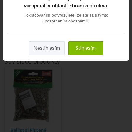
verejnosť v oblasti zbraní a streliva.
Pokračovaním potvrdzujete, že ste sa s týmto
upozornením oboznámili.
DO KOŠÍKA
Počet hodnotení: 0
/
Napísať recenziu
Nesúhlasím
Súhlasím
Súvisiace produkty
Ballistol Plstené