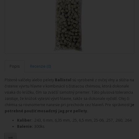
Popis
Recenzie (0)
Plstené valčeky alebo pelety
Ballistol
sú vyrobené z ovčej vlny a slúžia na
čistenie vývrtu hlavne v kombinácií s čistiacou chémiou, ktorá dokonale
vsiaka do krúžku, čím sa zväčší samotný priemer. Táto plusová tolerancia
zaisťuje, že krúžok vytesní vývrt hlavne, takže sa dokonale vyčistí. Olej či
chémia sa rovnomerne nanesie pri prechode cez hlaveň. Pre správnosť
je
potrebné použiť mosadzný jag pre pellety
.
Kaliber:
.243, 6 mm, 6,35 mm, .25, 6,5 mm, 25-06, .257, .260, .264
Balenie:
300ks