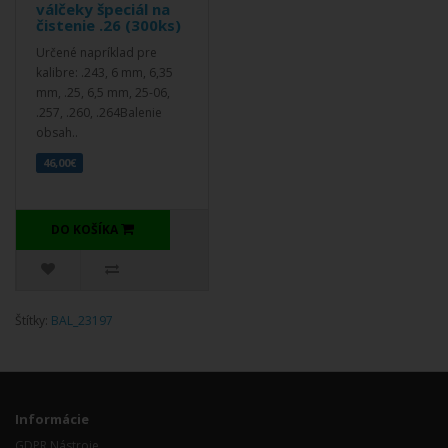
válčeky špeciál na
čistenie .26 (300ks)
Určené napríklad pre
kalibre: .243, 6 mm, 6,35
mm, .25, 6,5 mm, 25-06,
.257, .260, .264Balenie
obsah..
46,00€
DO KOŠÍKA
Štítky:
BAL_23197
Informácie
GDPR Nástroje