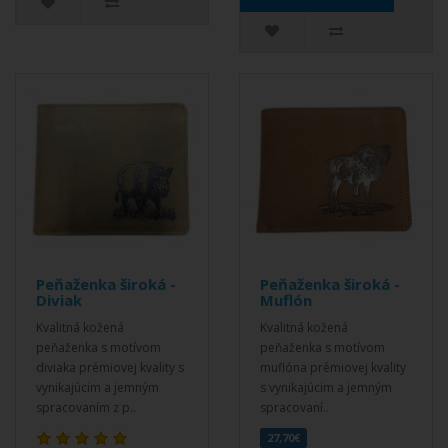
Peňaženka široká -
Peňaženka široká -
Diviak
Muflón
Kvalitná kožená
Kvalitná kožená
peňaženka s motívom
peňaženka s motívom
diviaka prémiovej kvality s
muflóna prémiovej kvality
vynikajúcim a jemným
s vynikajúcim a jemným
spracovaním z p..
spracovaní..
27,70€