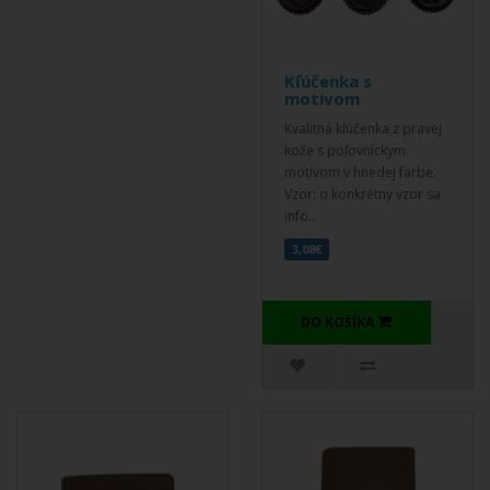
Kľúčenka s
motívom
Kvalitná kľúčenka z pravej
kože s poľovníckym
motívom v hnedej farbe.
Vzor: o konkrétny vzor sa
info..
3,08€
DO KOŠÍKA