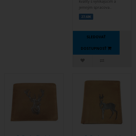
kvality s vynikajúcim a
jemným spracova..
27,68€
SLEDOVAŤ
DOSTUPNOSŤ