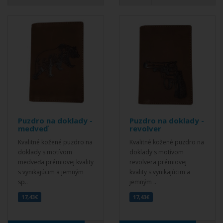
Puzdro na doklady -
Puzdro na doklady -
medveď
revolver
Kvalitné kožené puzdro na
Kvalitné kožené puzdro na
doklady s motívom
doklady s motívom
medveďa prémiovej kvality
revolvera prémiovej
s vynikajúcim a jemným
kvality s vynikajúcim a
sp..
jemným ..
17,43€
17,43€