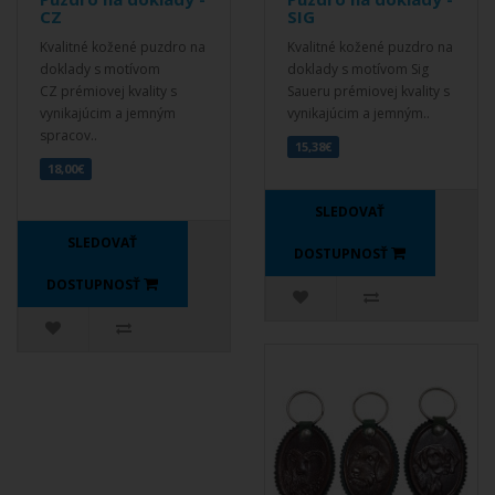
CZ
SIG
Kvalitné kožené puzdro na
Kvalitné kožené puzdro na
doklady s motívom
doklady s motívom Sig
CZ prémiovej kvality s
Saueru prémiovej kvality s
vynikajúcim a jemným
vynikajúcim a jemným..
spracov..
15,38€
18,00€
SLEDOVAŤ
SLEDOVAŤ
DOSTUPNOSŤ
DOSTUPNOSŤ