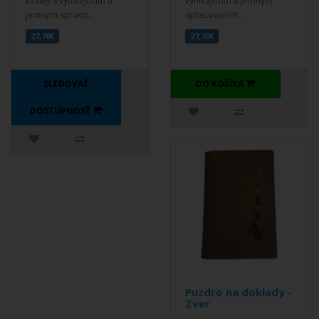
kvality s vynikajúcim a
vynikajúcim a jemným
jemným spraco..
spracovaním..
27,70€
27,70€
SLEDOVAŤ
DO KOŠÍKA
DOSTUPNOSŤ
Puzdro na doklady -
Zver