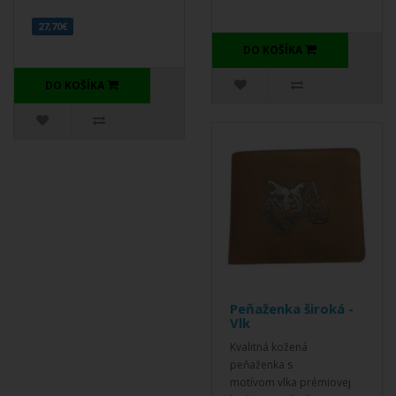
27,70€
DO KOŠÍKA
DO KOŠÍKA
Peňaženka široká -
Vlk
Kvalitná kožená
peňaženka s
motívom vlka prémiovej