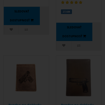
SLEDOVAŤ
27,68€
DOSTUPNOSŤ
SLEDOVAŤ
DOSTUPNOSŤ
Puzdro na doklady -
Puzdro na doklady -