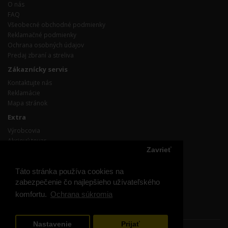
O nás
FAQ
Všeobecné obchodné podmienky
Reklamačné podmienky
Ochrana osobných údajov
Predaj zbraní a streliva
Zákaznícky servis
Kontaktujte nás
Reklamácie
Mapa stránok
Extra
Výrobcovia
Akciový tovar
Zavrieť
Účet
Účet
Táto stránka používa cookies na
Objednávka
zabezpečenie čo najlepšieho užívateľského
Obľúbené produkty
komfortu.
Ochrana súkromia
Prihláste / odhláste sa z odoberania noviniek
Nastavenie
Prijať