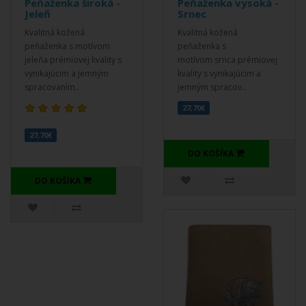
Peňaženka široká -
Peňaženka vysoká -
Jeleň
Srnec
Kvalitná kožená
Kvalitná kožená
peňaženka s motívom
peňaženka s
jeleňa prémiovej kvality s
motívom srnca prémiovej
vynikajúcim a jemným
kvality s vynikajúcim a
spracovaním..
jemným spracov..
27,70€
27,70€
DO KOŠÍKA
DO KOŠÍKA