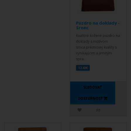
Puzdro na doklady -
Srnec
Kvalitné kožené puzdro na
doklady s motívom
srnca prémiovej kvality s
vynikajúcim a jemným
spra..
17,43€
SLEDOVAŤ
DOSTUPNOSŤ