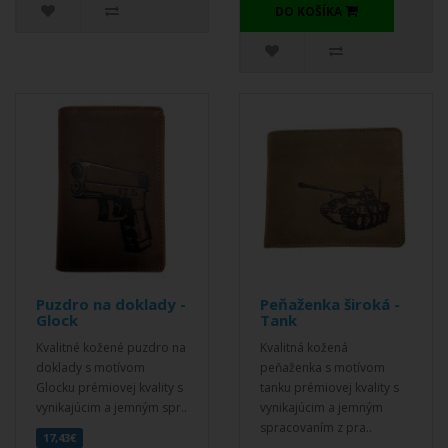
DO KOŠÍKA
Puzdro na doklady -
Peňaženka široká -
Glock
Tank
Kvalitné kožené puzdro na
Kvalitná kožená
doklady s motívom
peňaženka s motívom
Glocku prémiovej kvality s
tanku prémiovej kvality s
vynikajúcim a jemným spr..
vynikajúcim a jemným
spracovaním z pra..
17,43€