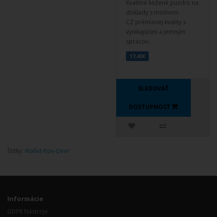
Kvalitné kožené puzdro na
doklady s motívom
CZ prémiovej kvality s
vynikajúcim a jemným
spracov..
17,43€
SLEDOVAŤ
DOSTUPNOSŤ
Štítky:
Wallet-Roe-Deer
Informácie
GDPR Nástroje