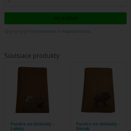
DO KOŠÍKA
Počet hodnotení: 0
/
Napísať recenziu
Súvisiace produkty
Puzdro na doklady -
Puzdro na doklady -
Labky
Diviak