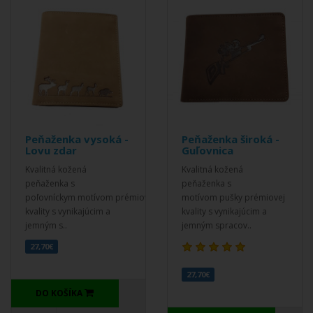
Peňaženka vysoká -
Peňaženka široká -
Lovu zdar
Guľovnica
Kvalitná kožená
Kvalitná kožená
peňaženka s
peňaženka s
poľovníckym motívom prémiovej
motívom pušky prémiovej
kvality s vynikajúcim a
kvality s vynikajúcim a
jemným s..
jemným spracov..
27,70€
27,70€
DO KOŠÍKA