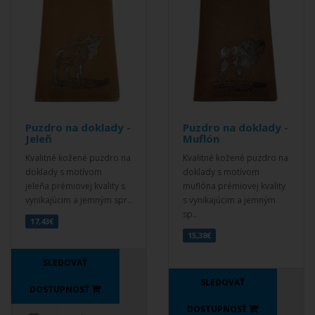
Puzdro na doklady -
Puzdro na doklady -
Jeleň
Muflón
Kvalitné kožené puzdro na
Kvalitné kožené puzdro na
doklady s motívom
doklady s motívom
jeleňa prémiovej kvality s
muflóna prémiovej kvality
vynikajúcim a jemným spr..
s vynikajúcim a jemným
sp..
17,43€
15,38€
SLEDOVAŤ
SLEDOVAŤ
DOSTUPNOSŤ
DOSTUPNOSŤ