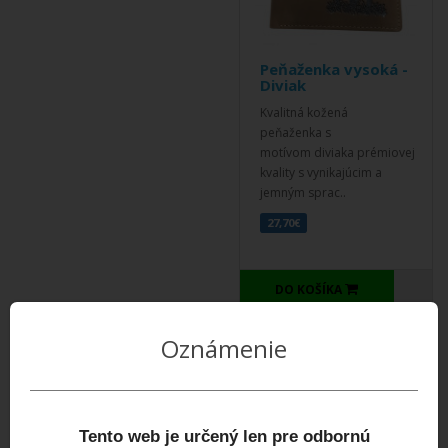
Peňaženka vysoká -
Diviak
Kvalitná kožená
peňaženka s
motívom diviaka prémiovej
kvality s vynikajúcim a
jemným sprac..
27,70€
DO KOŠÍKA
Oznámenie
Tento web je určený len pre odbornú