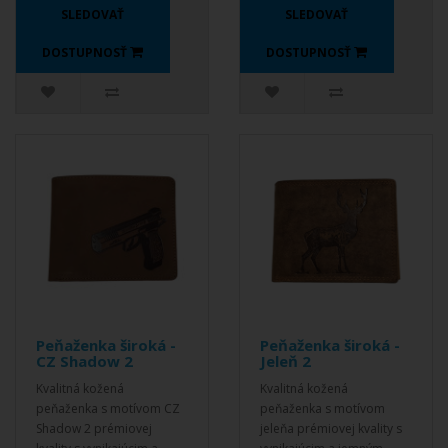
SLEDOVAŤ
SLEDOVAŤ
DOSTUPNOSŤ
DOSTUPNOSŤ
Peňaženka široká -
Peňaženka široká -
CZ Shadow 2
Jeleň 2
Kvalitná kožená
Kvalitná kožená
peňaženka s motívom CZ
peňaženka s motívom
Shadow 2 prémiovej
jeleňa prémiovej kvality s