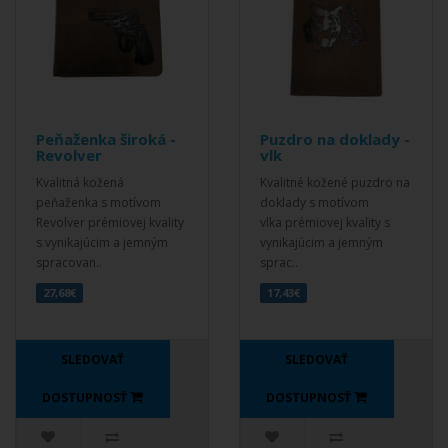
Peňaženka široká -
Puzdro na doklady -
Revolver
vlk
Kvalitná kožená
Kvalitné kožené puzdro na
peňaženka s motívom
doklady s motívom
Revolver prémiovej kvality
vlka prémiovej kvality s
s vynikajúcim a jemným
vynikajúcim a jemným
spracovan..
sprac..
27,68€
17,43€
SLEDOVAŤ
SLEDOVAŤ
DOSTUPNOSŤ
DOSTUPNOSŤ