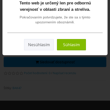
Bez DPH:75,00€
Tento web je určený len pre odbornú
verejnosť v oblasti zbraní a streliva.
Predajňa
Dostupnosť:
Pokračovaním potvrdzujete, že ste sa s týmto
Prešov
nie je skladom
upozornením oboznámili.
Bratislava
nie je skladom
Množstvo
Nesúhlasím
Súhlasím
Sledovať dostupnosť
Počet hodnotení: 0
/
Napísať recenziu
Štítky:
BAK47