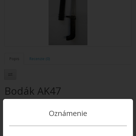
Popis
Recenzie (0)
Bodák AK47
Kategórie:
Nože a sebaobrana
|
Kód produktu: BAK47
Oznámenie
Dostupnosť: tovar nie je skladom
92,25€