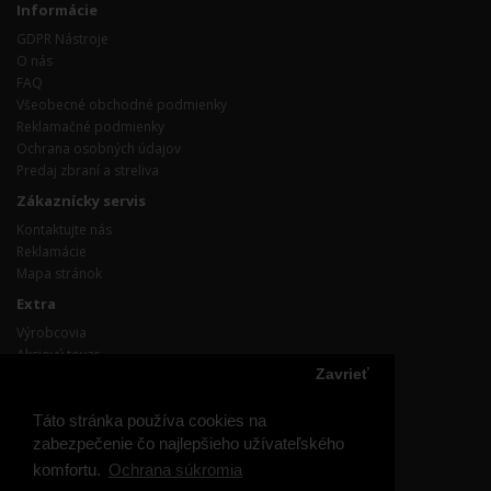
Informácie
GDPR Nástroje
O nás
FAQ
Všeobecné obchodné podmienky
Reklamačné podmienky
Ochrana osobných údajov
Predaj zbraní a streliva
Zákaznícky servis
Kontaktujte nás
Reklamácie
Mapa stránok
Extra
Výrobcovia
Akciový tovar
Zavrieť
Účet
Účet
Táto stránka používa cookies na
Objednávka
zabezpečenie čo najlepšieho užívateľského
Obľúbené produkty
komfortu.
Ochrana súkromia
Prihláste / odhláste sa z odoberania noviniek